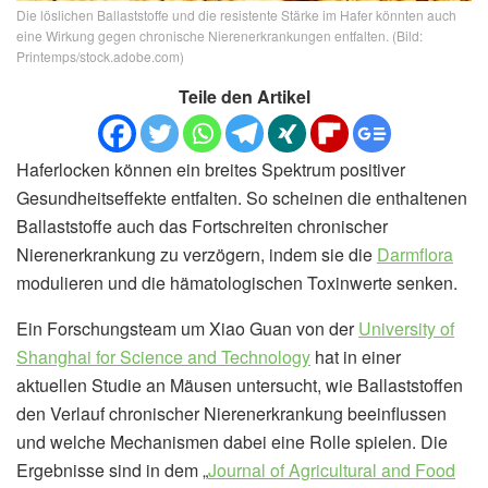
Die löslichen Ballaststoffe und die resistente Stärke im Hafer könnten auch
eine Wirkung gegen chronische Nierenerkrankungen entfalten. (Bild:
Printemps/stock.adobe.com)
Teile den Artikel
Haferlocken können ein breites Spektrum positiver
Gesundheitseffekte entfalten. So scheinen die enthaltenen
Ballaststoffe auch das Fortschreiten chronischer
Nierenerkrankung zu verzögern, indem sie die
Darmflora
modulieren und die hämatologischen Toxinwerte senken.
Ein Forschungsteam um Xiao Guan von der
University of
Shanghai for Science and Technology
hat in einer
aktuellen Studie an Mäusen untersucht, wie Ballaststoffen
den Verlauf chronischer Nierenerkrankung beeinflussen
und welche Mechanismen dabei eine Rolle spielen. Die
Ergebnisse sind in dem „
Journal of Agricultural and Food