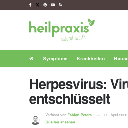
Symptome
Krankheiten
Hausm
Herpesvirus: Vi
entschlüsselt
Verfasst von
Fabian Peters
30. April 2020
Quellen ansehen