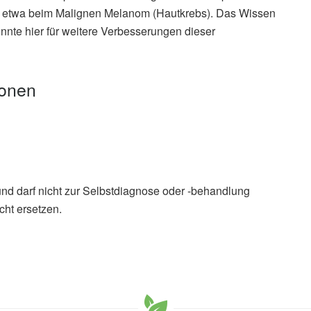
 etwa beim Malignen Melanom (Hautkrebs). Das Wissen
önnte hier für weitere Verbesserungen dieser
ionen
und darf nicht zur Selbstdiagnose oder -behandlung
cht ersetzen.
ges, Lars Dölken, et al.: Integrative functional
rus 1; in: Nature Communications (veröffentlicht
burg (JMU): Herpesvirus entschlüsselt (veröffentlicht