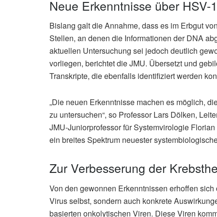
Neue Erkenntnisse über HSV-
Bislang galt die Annahme, dass es im Erbgut von
Stellen, an denen die Informationen der DNA abg
aktuellen Untersuchung sei jedoch deutlich gew
vorliegen, berichtet die JMU. Übersetzt und gebi
Transkripte, die ebenfalls identifiziert werden kon
„Die neuen Erkenntnisse machen es möglich, die 
zu untersuchen“, so Professor Lars Dölken, Leit
JMU-Juniorprofessor für Systemvirologie Florian 
ein breites Spektrum neuester systembiologisch
Zur Verbesserung der Krebsthe
Von den gewonnen Erkenntnissen erhoffen sich d
Virus selbst, sondern auch konkrete Auswirkung
basierten onkolytischen Viren. Diese Viren ko