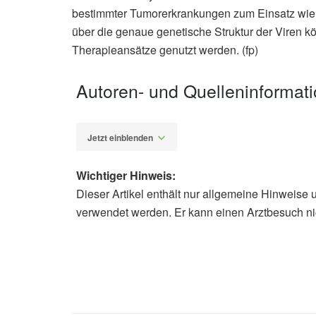
bestimmter Tumorerkrankungen zum Einsatz wie
über die genaue genetische Struktur der Viren k
Therapieansätze genutzt werden. (fp)
Autoren- und Quelleninformat
Jetzt einblenden
Wichtiger Hinweis:
Dieser Artikel enthält nur allgemeine Hinweise 
Fabian Peters
verwendet werden. Er kann einen Arztbesuch ni
Adam W. Whisnant, Christopher S. Jür
genomics decodes herpes simplex vi
27.04.2020),
nature.com
Julius-Maximillians-Universität Würz
27.04.2020),
uni-wuerzburg.de