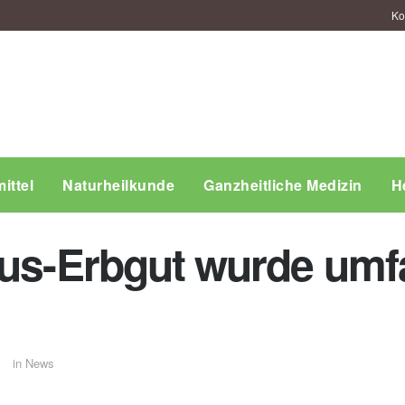
Ko
ittel
Naturheilkunde
Ganzheitliche Medizin
H
rus-Erbgut wurde um
in
News