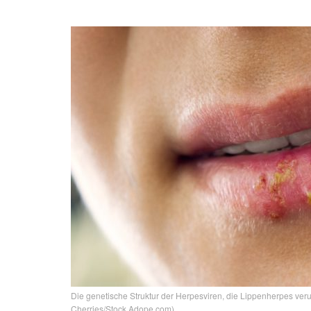
Die genetische Struktur der Herpesviren, die Lippenherpes veru
Cherries/Stock.Adope.com)