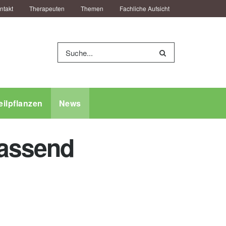
ntakt
Therapeuten
Themen
Fachliche Aufsicht
eilpflanzen
News
fassend