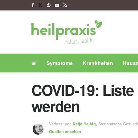
Symptome
Krankheiten
Hausm
COVID-19: List
werden
Verfasst von
Katja Helbig,
Systemische Gesundh
Quellen ansehen