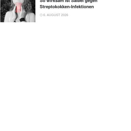
So wirksam ist Salbei gegen
Streptokokken-Infektionen
6. AUGUST 2026