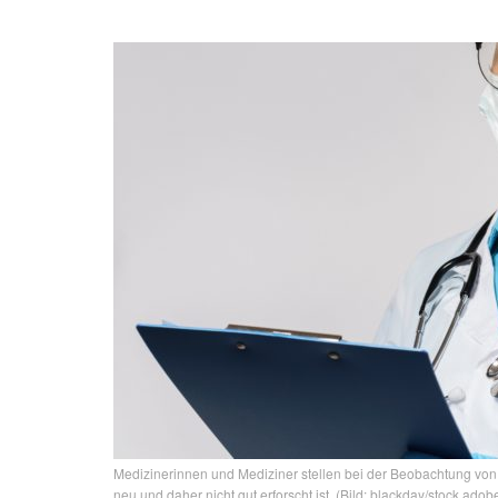
Medizinerinnen und Mediziner stellen bei der Beobachtung vo
neu und daher nicht gut erforscht ist. (Bild: blackday/stock.ado