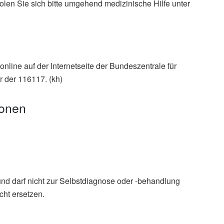
en Sie sich bitte umgehend medizinische Hilfe unter
line auf der Internetseite der Bundeszentrale für
r der 116117. (kh)
ionen
und darf nicht zur Selbstdiagnose oder -behandlung
cht ersetzen.
COVID-19 expanded; (veröffentlicht am 27.04.2020),