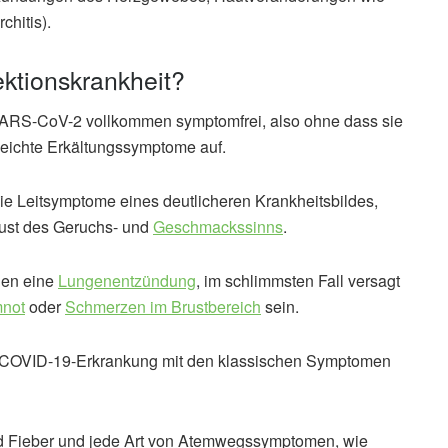
hitis).
ektionskrankheit?
t SARS-CoV-2 vollkommen symptomfrei, also ohne dass sie
leichte Erkältungssymptome auf.
die Leitsymptome eines deutlicheren Krankheitsbildes,
ust des Geruchs- und
Geschmackssinns
.
nen eine
Lungenentzündung
, im schlimmsten Fall versagt
not
oder
Schmerzen im Brustbereich
sein.
er COVID-19-Erkrankung mit den klassischen Symptomen
nd Fieber und jede Art von Atemwegssymptomen, wie