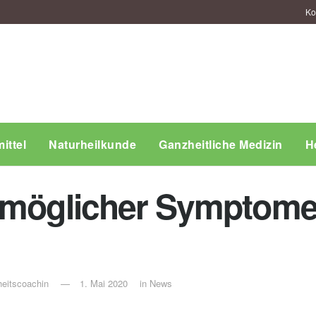
Ko
ittel
Naturheilkunde
Ganzheitliche Medizin
H
e möglicher Symptome
eitscoachin
1. Mai 2020
in
News