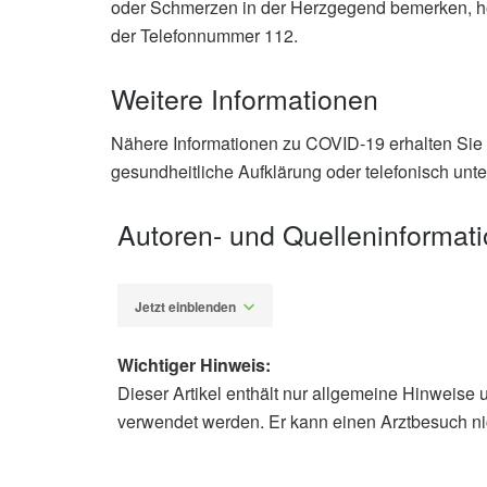
oder Schmerzen in der Herzgegend bemerken, hol
der Telefonnummer 112.
Weitere Informationen
Nähere Informationen zu COVID-19 erhalten Sie on
gesundheitliche Aufklärung oder telefonisch unte
Autoren- und Quelleninformat
Jetzt einblenden
Wichtiger Hinweis:
Dieser Artikel enthält nur allgemeine Hinweise 
Katja Helbig
verwendet werden. Er kann einen Arztbesuch ni
Balzer, Deborah: Symptom list for 
Mayo Clinic