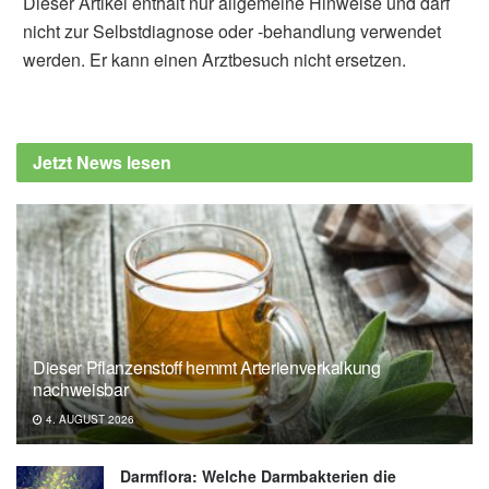
Dieser Artikel enthält nur allgemeine Hinweise und darf
nicht zur Selbstdiagnose oder -behandlung verwendet
werden. Er kann einen Arztbesuch nicht ersetzen.
Alexander Stindt
Cleveland Clinic: The Role of Childhood
Cardiovascular Health on Adult
Jetzt News lesen
Cardiovascular Disease (veröffentlicht
20.10.2021),
Cleveland Clinic
Childhood Risk Factors and Adulthood
Cardiovascular Disease: A Systematic
Review; in: Journal of Pediatrics
(veröffentlicht Mai 2021),
Journal of
Pediatrics
Dieser Pflanzenstoff hemmt Arterienverkalkung
nachweisbar
4. AUGUST 2026
Darmflora: Welche Darmbakterien die