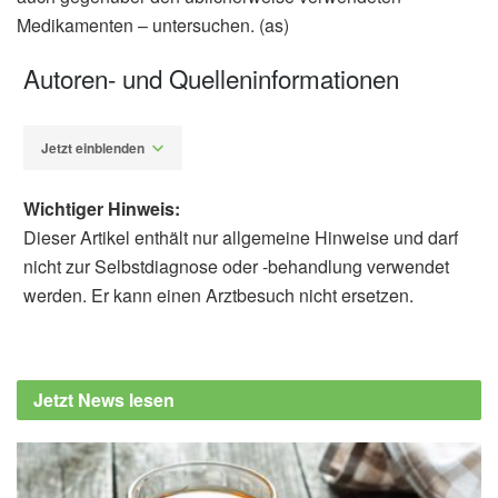
Medikamenten – untersuchen. (as)
Autoren- und Quelleninformationen
Jetzt einblenden
Wichtiger Hinweis:
Dieser Artikel enthält nur allgemeine Hinweise und darf
nicht zur Selbstdiagnose oder -behandlung verwendet
werden. Er kann einen Arztbesuch nicht ersetzen.
Alexander Stindt
Gholamreza Roshandel, Masoud Khoshnia,
Hossein Poustchi, Karla Hemming, Farin
Jetzt News lesen
Kamangar et al.: Effectiveness of polypill for
primary and secondary prevention of
cardiovascular diseases (PolyIran): a
pragmatic, cluster-randomised trial, in The