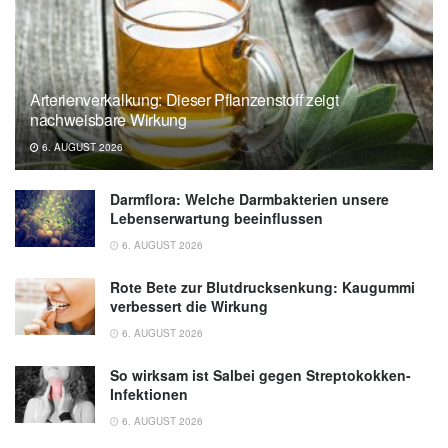
Lancet (Abfrage: 23.08.2019),
The Lancet
Arterienverkalkung: Dieser Pflanzenstoff zeigt
nachweisbare Wirkung
6. AUGUST 2026
Darmflora: Welche Darmbakterien unsere
Lebenserwartung beeinflussen
6. AUGUST 2026
Rote Bete zur Blutdrucksenkung: Kaugummi
verbessert die Wirkung
6. AUGUST 2026
So wirksam ist Salbei gegen Streptokokken-
Infektionen
6. AUGUST 2026