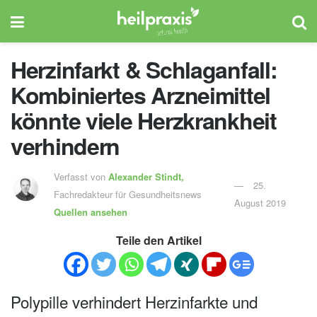
Herzinfarkt & Schlaganfall:
Kombiniertes Arzneimittel
könnte viele Herzkrankheit
verhindern
Verfasst von
Alexander Stindt,
25.
Fachredakteur für Gesundheitsnews
August 2019
Quellen ansehen
Teile den Artikel
Polypille verhindert Herzinfarkte und