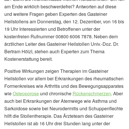
am Ende wirklich beschwerdefrei? Antworten auf diese
und weitere Fragen geben Experten des Gasteiner
Heilstollens am Donnerstag, den 12. Dezember, von 16 bis
19 Uhr Interessierten und Betroffenen unter der
kostenfreien Rufnummer 00800 6006 7878. Neben dem
ärztlichen Leiter des Gasteiner Heilstollen Univ.-Doz. Dr.
Bertram HölzI, stehen auch Experten zum Thema
Kostenerstattung bereit.
Positive Wirkungen zeigen Therapien im Gasteiner
Heilstollen vor allem bei Erkrankungen des rheumatischen
Formenkreises wie Arthritis und des Bewegungsapparates
wie
Osteoporose
und chronische
Rückenschmerzen
. Aber
auch bei Erkrankungen der Atemwege wie Asthma und
Sarkoidose sowie bei Neurodermitis und Schuppenflechte
hilft die Stollentherapie. Das Ärzteteam des Gasteiner
Heilstollen ist ab 16 Uhr drei Stunden lang unter der