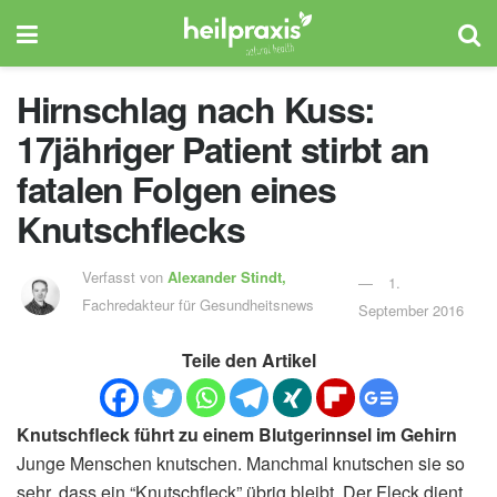
Hirnschlag nach Kuss:
17jähriger Patient stirbt an
fatalen Folgen eines
Knutschflecks
Verfasst von
Alexander Stindt,
1.
Fachredakteur für Gesundheitsnews
September 2016
Teile den Artikel
Knutschfleck führt zu einem Blutgerinnsel im Gehirn
Junge Menschen knutschen. Manchmal knutschen sie so
sehr, dass ein “Knutschfleck” übrig bleibt. Der Fleck dient