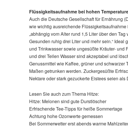
Flüssigkeitsaufnahme bei hohen Temperature
Auch die Deutsche Gesellschaft für Ernährung 
wie wichtig ausreichende Flüssigkeitsaufnahme
„abhängig vom Alter rund 1,5 Liter über den Tag v
Gesunden ruhig drei Liter und mehr sein.“ Ideal 
und Trinkwasser sowie ungesüßte Kräuter- und Fr
und drei Teilen Wasser sind akzeptabel und lösch
Genussmittel wie Kaffee, grüner und schwarzer T
Maßen getrunken werden. Zuckergesüßte Erfrisc
Nektare oder stark gezuckerte Eistees seien als D
Lesen Sie auch zum Thema Hitze:
Hitze: Melonen sind gute Durstlöscher
Erfrischende Tee-Tipps für heiße Sommertage
Achtung hohe Ozonwerte gemessen
Bei Sommerwetter erst abends warme Mahlzeite