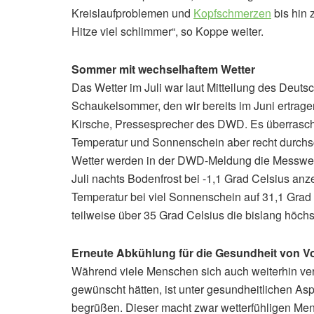
Kreislaufproblemen und
Kopfschmerzen
bis hin 
Hitze viel schlimmer“, so Koppe weiter.
Sommer mit wechselhaftem Wetter
Das Wetter im Juli war laut Mitteilung des Deut
Schaukelsommer, den wir bereits im Juni ertragen
Kirsche, Pressesprecher des DWD. Es überrasche 
Temperatur und Sonnenschein aber recht durchschn
Wetter werden in der DWD-Meldung die Messwerte
Juli nachts Bodenfrost bei -1,1 Grad Celsius anz
Temperatur bei viel Sonnenschein auf 31,1 Grad
teilweise über 35 Grad Celsius die bislang höch
Erneute Abkühlung für die Gesundheit von Vo
Während viele Menschen sich auch weiterhin ve
gewünscht hätten, ist unter gesundheitlichen As
begrüßen. Dieser macht zwar wetterfühligen Men