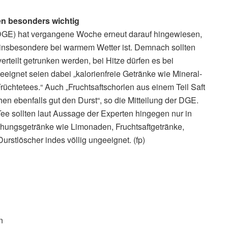
n besonders wichtig
(DGE) hat vergangene Woche erneut darauf hingewiesen,
 insbesondere bei warmem Wetter ist. Demnach sollten
erteilt getrunken werden, bei Hitze dürfen es bei
geeignet seien dabei „kalorienfreie Getränke wie Mineral-
üchtetees.“ Auch „Fruchtsaftschorlen aus einem Teil Saft
en ebenfalls gut den Durst“, so die Mitteilung der DGE.
ee sollten laut Aussage der Experten hingegen nur in
hungsgetränke wie Limonaden, Fruchtsaftgetränke,
urstlöscher indes völlig ungeeignet. (fp)
n