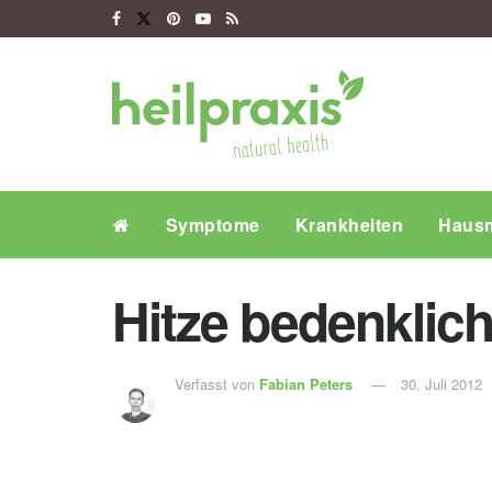
Symptome
Krankheiten
Hausm
Hitze bedenklic
Verfasst von
Fabian Peters
30. Juli 2012