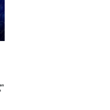
gen
n