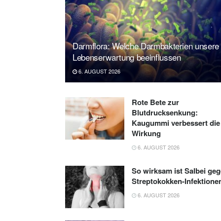
Darmflora: Welche Darmbakterien unsere
Lebenserwartung beeinflussen
6. AUGUST 2026
Rote Bete zur
Blutdrucksenkung:
Kaugummi verbessert die
Wirkung
6. AUGUST 2026
So wirksam ist Salbei ge
Streptokokken-Infektione
6. AUGUST 2026