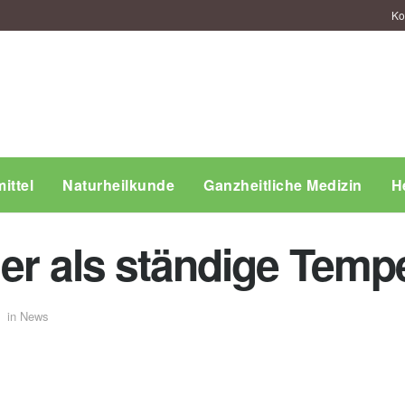
Ko
ittel
Naturheilkunde
Ganzheitliche Medizin
H
her als ständige Tem
in
News