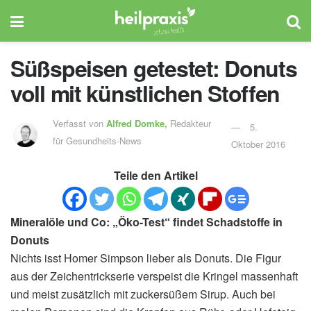
Süßspeisen getestet: Donuts
voll mit künstlichen Stoffen
Verfasst von
Alfred Domke,
Redakteur
5.
für Gesundheits-News
Oktober 2016
Teile den Artikel
Mineralöle und Co: „Öko-Test“ findet Schadstoffe in
Donuts
Nichts isst Homer Simpson lieber als Donuts. Die Figur
aus der Zeichentrickserie verspeist die Kringel massenhaft
und meist zusätzlich mit zuckersüßem Sirup. Auch bei