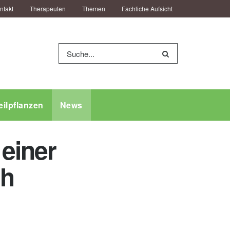
ntakt
Therapeuten
Themen
Fachliche Aufsicht
eilpflanzen
News
 einer
ch