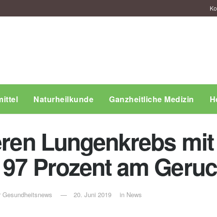
Ko
ittel
Naturheilkunde
Ganzheitliche Medizin
H
eren Lungenkrebs mit
 97 Prozent am Geru
ür Gesundheitsnews
20. Juni 2019
in
News