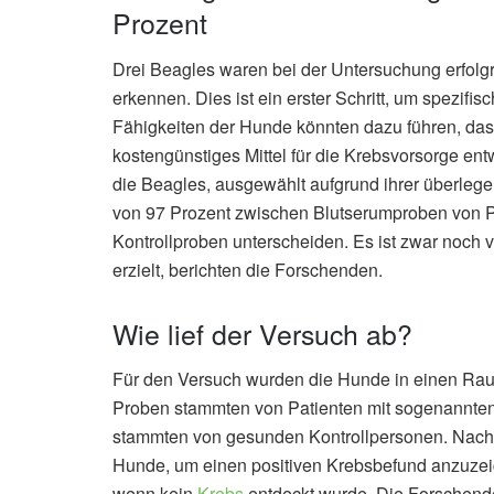
Prozent
Drei Beagles waren bei der Untersuchung erfol
erkennen. Dies ist ein erster Schritt, um spezifis
Fähigkeiten der Hunde könnten dazu führen, dass
kostengünstiges Mittel für die Krebsvorsorge en
die Beagles, ausgewählt aufgrund ihrer überlege
von 97 Prozent zwischen Blutserumproben von 
Kontrollproben unterscheiden. Es ist zwar noch vi
erzielt, berichten die Forschenden.
Wie lief der Versuch ab?
Für den Versuch wurden die Hunde in einen Rau
Proben stammten von Patienten mit sogenannten
stammten von gesunden Kontrollpersonen. Nach g
Hunde, um einen positiven Krebsbefund anzuzeig
wenn kein
Krebs
entdeckt wurde. Die Forschende