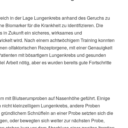
greich in der Lage Lungenkrebs anhand des Geruchs zu
che Biomarker für die Krankheit zu identifizieren. Die
 in Zukunft ein sicheres, wirksames und
twickelt wird. Nach einem achtwöchigem Training konnten
nen olfaktorischen Rezeptorgene, mit einer Genauigkeit
Patienten mit bösartigem Lungenkrebs und gesunden
el Arbeit nötig, aber es wurden bereits gute Fortschritte
m mit Blutserumproben auf Nasenhöhe geführt. Einige
 nicht kleinzelligem Lungenkrebs, andere Proben
ründlichem Schnüffeln an einer Probe setzten sich die
en, oder bewegten sich weiter zur nächsten Probe,
n stehen kurz vor dem Abschluss einer zweiten Iteration