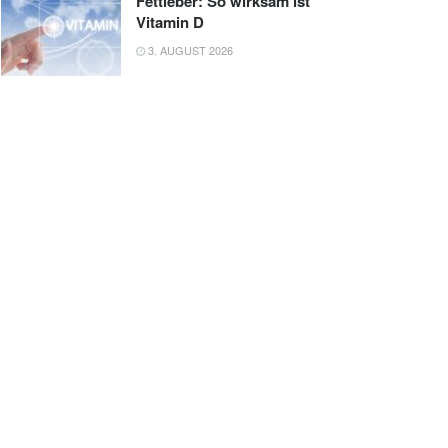
Fettleber: So wirksam ist
Vitamin D
3. AUGUST 2026