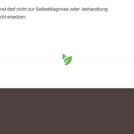
und darf nicht zur Selbstdiagnose oder -behandlung
cht ersetzen.
n of Non–Small Cell Lung Cancer in Blood Serum