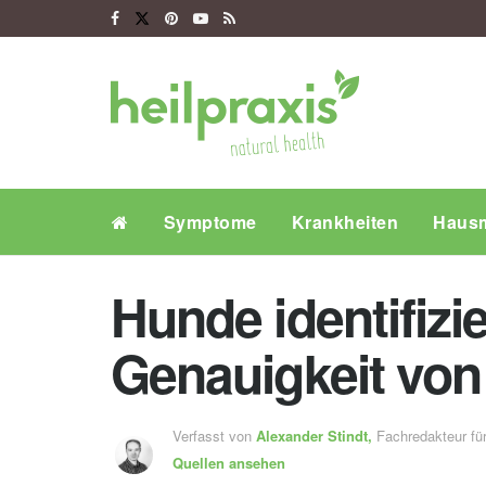
Symptome
Krankheiten
Hausm
Hunde identifizi
Genauigkeit von
Verfasst von
Alexander Stindt,
Fachredakteur f
Quellen ansehen