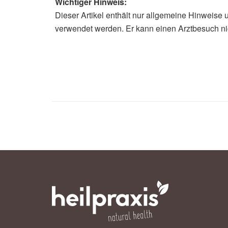
Wichtiger Hinweis:
Dieser Artikel enthält nur allgemeine Hinweise 
Alexander Stindt
verwendet werden. Er kann einen Arztbesuch ni
Accuracy of Canine Scent Detectio