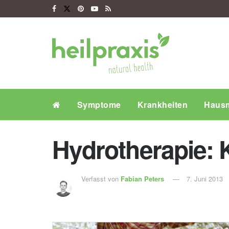
Symptome
Krankheiten
Hausm
Hydrotherapie: 
Verfasst von
Fabian Peters
7. Juni 2013