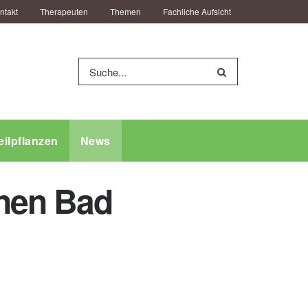
ntakt
Therapeuten
Themen
Fachliche Aufsicht
eilpflanzen
News
enen Bad