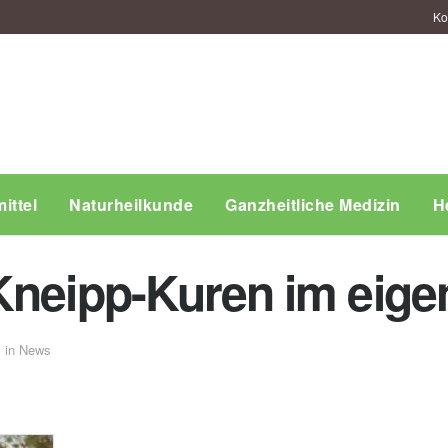
Ko
ittel
Naturheilkunde
Ganzheitliche Medizin
H
Kneipp-Kuren im eig
in
News