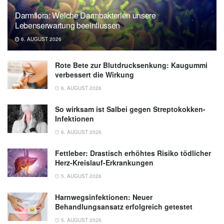
Darmflora: Welche Darmbakterien unsere
Lebenserwartung beeinflussen
6. AUGUST 2026
Rote Bete zur Blutdrucksenkung: Kaugummi
verbessert die Wirkung
6. AUGUST 2026
So wirksam ist Salbei gegen Streptokokken-
Infektionen
6. AUGUST 2026
Fettleber: Drastisch erhöhtes Risiko tödlicher
Herz-Kreislauf-Erkrankungen
5. AUGUST 2026
Harnwegsinfektionen: Neuer
Behandlungsansatz erfolgreich getestet
5. AUGUST 2026