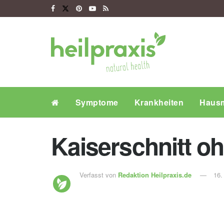
Symptome
Krankheiten
Hausm
Kaiserschnitt o
Verfasst von
Redaktion Heilpraxis.de
16.