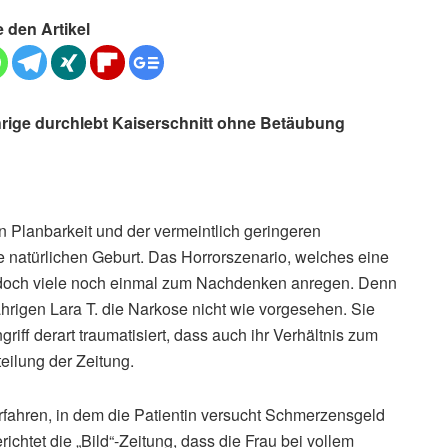
e den Artikel
ige durchlebt Kaiserschnitt ohne Betäubung
n Planbarkeit und der vermeintlich geringeren
ne natürlichen Geburt. Das Horrorszenario, welches eine
e jedoch viele noch einmal zum Nachdenken anregen. Denn
-jährigen Lara T. die Narkose nicht wie vorgesehen. Sie
riff derart traumatisiert, dass auch ihr Verhältnis zum
teilung der Zeitung.
rfahren, in dem die Patientin versucht Schmerzensgeld
richtet die „Bild“-Zeitung, dass die Frau bei vollem