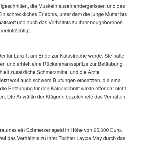
fgeschnitten, die Muskeln auseinandergerissen und das
schreckliches Erlebnis, unter dem die junge Mutter bis
matisiert und auch das Verhältnis zu ihrer neugeborenen
eeinträchtigt.
 der für Lara T. am Ende zur Katastrophe wurde. Sie hatte
eden und erhielt eine Rückenmarksspritze zur Betäubung.
hielt zusätzliche Schmerzmittel und die Ärzte
uletzt weil auch schwere Blutungen einsetzten, die eine
ie Betäubung für den Kaiserschnitt wirkte offenbar nicht
ben. Die Anwältin der Klägerin bezeichnete das Verhalten
n Traumas ein Schmerzensgeld in Höhe von 25.000 Euro.
eil das Verhältnis zu ihrer Tochter Laycie May durch das