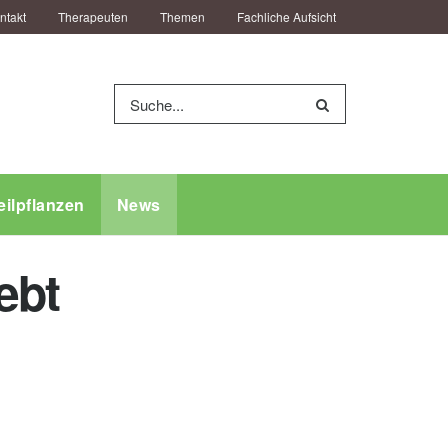
ntakt
Therapeuten
Themen
Fachliche Aufsicht
eilpflanzen
News
ebt