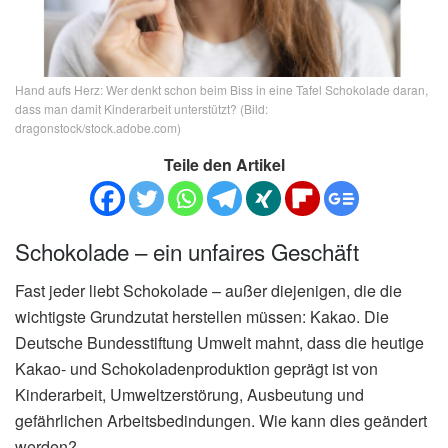
Hand aufs Herz: Wer denkt schon beim Biss in eine Tafel Schokolade daran,
dass man damit Kinderarbeit unterstützt? (Bild:
dragonstock/stock.adobe.com)
Teile den Artikel
Schokolade – ein unfaires Geschäft
Fast jeder liebt Schokolade – außer diejenigen, die die
wichtigste Grundzutat herstellen müssen: Kakao. Die
Deutsche Bundesstiftung Umwelt mahnt, dass die heutige
Kakao- und Schokoladenproduktion geprägt ist von
Kinderarbeit, Umweltzerstörung, Ausbeutung und
gefährlichen Arbeitsbedindungen. Wie kann dies geändert
werden?