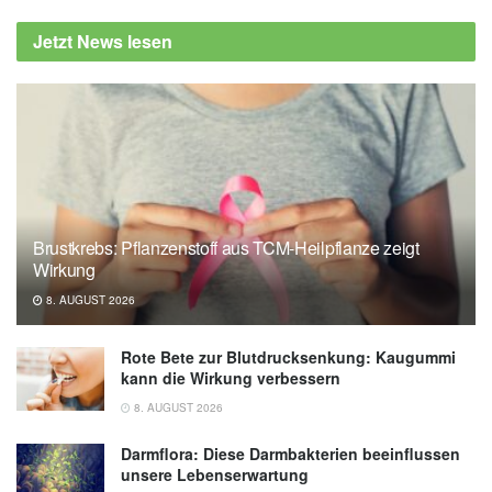
Osnabrück erforscht Lieferketten und
Jetzt News lesen
Konsumentscheidungen – DBU fördert
(veröffentlicht: 20.08.2020),
dbu.de
Brustkrebs: Pflanzenstoff aus TCM-Heilpflanze zeigt
Wirkung
8. AUGUST 2026
Rote Bete zur Blutdrucksenkung: Kaugummi
kann die Wirkung verbessern
8. AUGUST 2026
Darmflora: Diese Darmbakterien beeinflussen
unsere Lebenserwartung