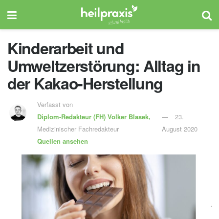
Kinderarbeit und
Umweltzerstörung: Alltag in
der Kakao-Herstellung
Verfasst von
Diplom-Redakteur (FH)
Volker Blasek,
23.
Medizinischer Fachredakteur
August 2020
Quellen ansehen