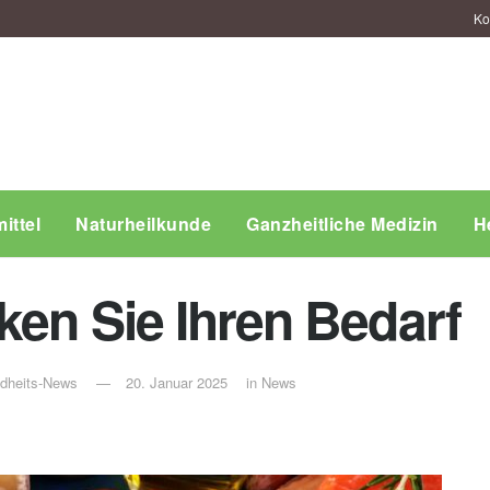
Ko
ittel
Naturheilkunde
Ganzheitliche Medizin
H
ken Sie Ihren Bedarf
ndheits-News
20. Januar 2025
in
News