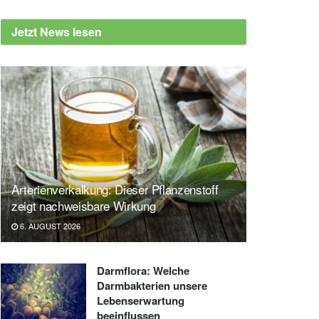
Jetzt News lesen
Arterienverkalkung: Dieser Pflanzenstoff
zeigt nachweisbare Wirkung
6. AUGUST 2026
Darmflora: Welche
Darmbakterien unsere
Lebenserwartung
beeinflussen