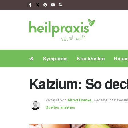
Symptome
Krankheiten
Hausm
Kalzium: So dec
Verfasst von
Alfred Domke,
Redakteur für Gesu
Quellen ansehen