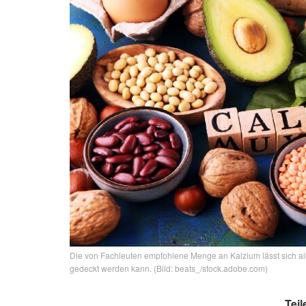
Die von Fachleuten empfohlene Menge an Kalzium lässt sich all
gedeckt werden kann. (Bild: beats_/stock.adobe.com)
Teil