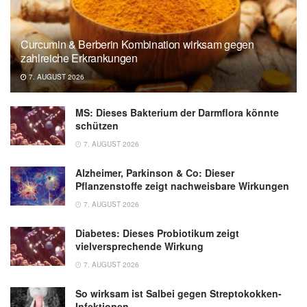
nicotinic acetylcholine receptor imaging
probe, Australian Journal of Chemistry, 2019,
Curcumin & Berberin Kombination wirksam gegen
publish.csiro.au
zahlreiche Erkrankungen
Universität Wien: Mit Gift der
7. AUGUST 2026
Kegelschnecken zur Schmerzlinderung
(Abruf: 04.11.2019),
MS: Dieses Bakterium der Darmflora könnte
medienportal.univie.ac.at
schützen
7. AUGUST 2026
Alzheimer, Parkinson & Co: Dieser
Pflanzenstoffe zeigt nachweisbare Wirkungen
7. AUGUST 2026
Diabetes: Dieses Probiotikum zeigt
vielversprechende Wirkung
7. AUGUST 2026
So wirksam ist Salbei gegen Streptokokken-
Infektionen