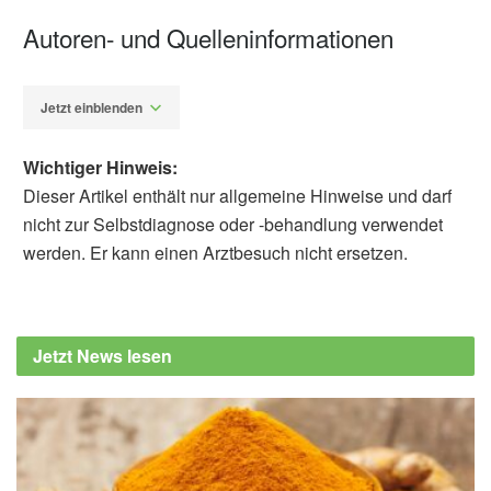
Autoren- und Quelleninformationen
Jetzt einblenden
Wichtiger Hinweis:
Dieser Artikel enthält nur allgemeine Hinweise und darf
nicht zur Selbstdiagnose oder -behandlung verwendet
werden. Er kann einen Arztbesuch nicht ersetzen.
Diplom-Redakteur (FH) Volker Blasek
Ai-Hua Jin, Markus Muttenthaler, Sebastien
Dutertre, u.a.: Conotoxins: Chemistry and
Jetzt News lesen
Biology, Chemical Reviews, 2019,
pubs.acs.org
Markus Muttenthaler , Simon Nevin , Marco
Inserra, u.a.: On-resin strategy to label α-
conotoxins: Cy5-RgIA, a potent α9α10