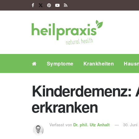
Symptome
Krankheiten
Hausm
Kinderdemenz: 
erkranken
Verfasst von
Dr. phil.
Utz Anhalt
30. Juni