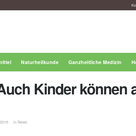
Ko
ittel
Naturheilkunde
Ganzheitliche Medizin
H
Auch Kinder können 
 2016
in
News