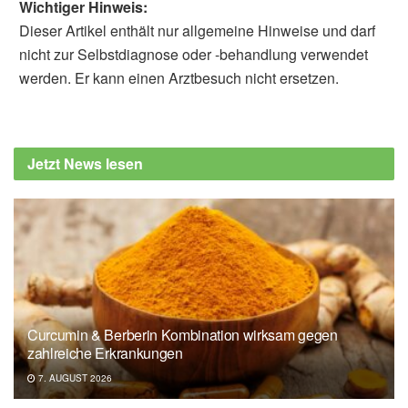
Wichtiger Hinweis:
Dieser Artikel enthält nur allgemeine Hinweise und darf
nicht zur Selbstdiagnose oder -behandlung verwendet
werden. Er kann einen Arztbesuch nicht ersetzen.
Alfred Domke
Diabetologia: Associations of short stature
and components of height with incidence of
Jetzt News lesen
type 2 diabetes: mediating effects of
cardiometabolic risk factors, (Abruf:
10.09.2019),
Diabetologia
Deutsches Zentrum für Diabetesforschung:
GESUNDHEITSRISIKOMARKER
KÖRPERGRÖSSE – EINFLUSS AUF
HERZ-KREISLAUF-ERKRANKUNGEN,
Curcumin & Berberin Kombination wirksam gegen
DIABETES UND KREBS, (Abruf:
zahlreiche Erkrankungen
10.09.2019),
Deutsches Zentrum für
7. AUGUST 2026
Diabetesforschung