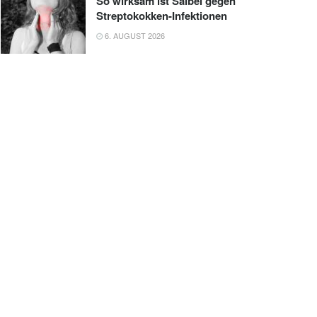
So wirksam ist Salbei gegen
Streptokokken-Infektionen
6. AUGUST 2026