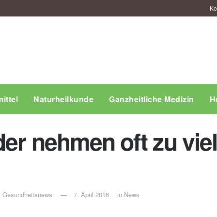
Ko
ittel
Naturheilkunde
Ganzheitliche Medizin
H
der nehmen oft zu vie
ür Gesundheitsnews
7. April 2016
in
News