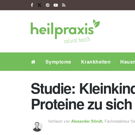
Symptome
Krankheiten
Hausm
Studie: Kleinkin
Proteine zu sich
Verfasst von
Alexander Stindt,
Fachredakteur f