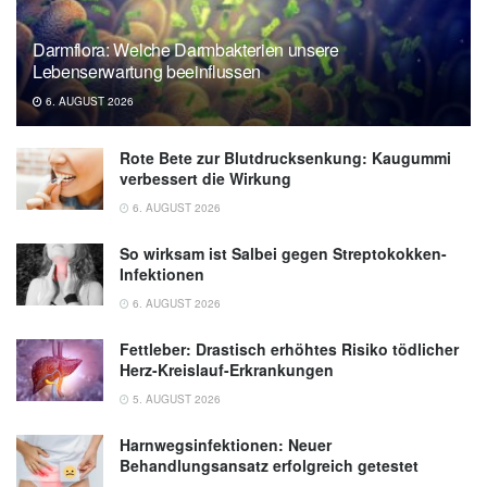
Darmflora: Welche Darmbakterien unsere
Lebenserwartung beeinflussen
6. AUGUST 2026
Rote Bete zur Blutdrucksenkung: Kaugummi
verbessert die Wirkung
6. AUGUST 2026
So wirksam ist Salbei gegen Streptokokken-
Infektionen
6. AUGUST 2026
Fettleber: Drastisch erhöhtes Risiko tödlicher
Herz-Kreislauf-Erkrankungen
5. AUGUST 2026
Harnwegsinfektionen: Neuer
Behandlungsansatz erfolgreich getestet