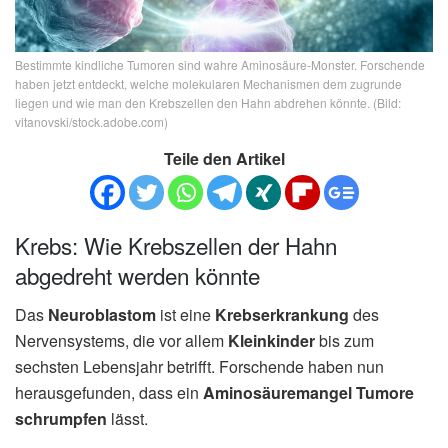
Bestimmte kindliche Tumoren sind wahre Aminosäure-Monster. Forschende
haben jetzt entdeckt, welche molekularen Mechanismen dem zugrunde
liegen und wie man den Krebszellen den Hahn abdrehen könnte. (Bild:
vitanovski/stock.adobe.com)
Teile den Artikel
Krebs: Wie Krebszellen der Hahn
abgedreht werden könnte
Das
Neuroblastom
ist eine
Krebserkrankung
des
Nervensystems, die vor allem
Kleinkinder
bis zum
sechsten Lebensjahr betrifft. Forschende haben nun
herausgefunden, dass ein
Aminosäuremangel Tumore
schrumpfen
lässt.