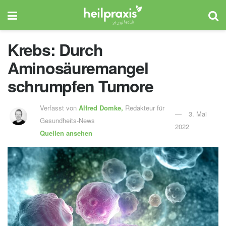
Krebs: Durch
Aminosäuremangel
schrumpfen Tumore
Verfasst von
Alfred Domke,
Redakteur für
3. Mai
Gesundheits-News
2022
Quellen ansehen