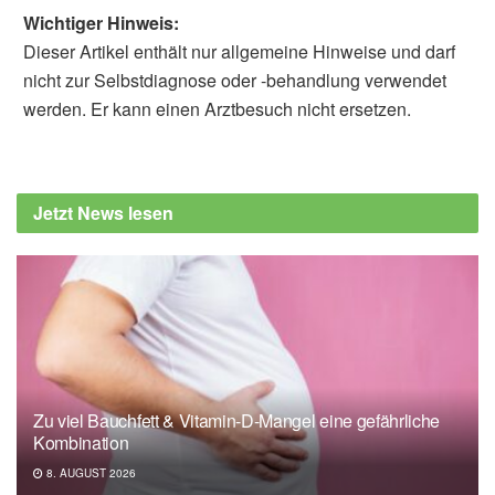
Wichtiger Hinweis:
Dieser Artikel enthält nur allgemeine Hinweise und darf
nicht zur Selbstdiagnose oder -behandlung verwendet
werden. Er kann einen Arztbesuch nicht ersetzen.
Alfred Domke
Deutsches Krebsforschungszentrum:
Tumoren auf Entzug: Aminosäuremangel
Jetzt News lesen
lässt kindliche Tumoren schrumpfen, (Abruf:
02.05.2022),
Deutsches
Krebsforschungszentrum
Alborzinia H, Flórez A.F., Kreth S., Brückner
L.M. et al.: MYCN mediates cysteine
addiction and sensitizes neuroblastoma to
ferroptosis; in: Nature Cancer, (veröffentlicht:
Zu viel Bauchfett & Vitamin-D-Mangel eine gefährliche
28.04.2022),
Nature Cancer
Kombination
8. AUGUST 2026