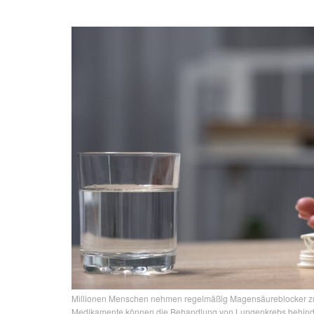
Millionen Menschen nehmen regelmäßig Magensäureblocker z
Medikamente können die Behandlung von Lungenkrebs behinder