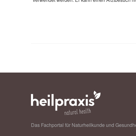
Flinders University: Gut medication 
Flinders University
Ashley M. Hopkins, Ganessan Kich
Jessica M. Logan, Sarah Badaoui, C
Sorich: Efficacy of first-line atezol
lung cancer receiving proton pump in
Journal of Cancer, (veröffentlicht: 
Das Fachportal für Naturheilkunde und Gesundhe