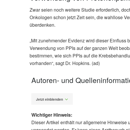
Zwar seien noch weitere Studie erforderlich, do
Onkologen schon jetzt Zeit sein, die wahllose V
überdenken.
„Mit zunehmender Evidenz wird dieser Einfluss
Verwendung von PPIs auf der ganzen Welt beobach
bestimmen, wie sich PPIs auf die Krebsbehandlun
vorhanden“, sagt Dr. Hopkins. (ad)
Autoren- und Quelleninformat
Jetzt einblenden
Wichtiger Hinweis:
Dieser Artikel enthält nur allgemeine Hinweise 
Alfred Domke
verwendet werden. Er kann einen Arztbesuch ni