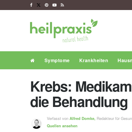
Symptome
Krankheiten
Hausm
Krebs: Medikam
die Behandlung
Verfasst von
Alfred Domke,
Redakteur für Gesu
Quellen ansehen