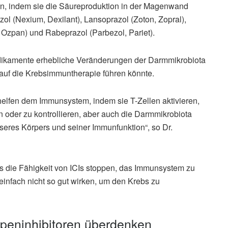
, indem sie die Säureproduktion in der Magenwand
l (Nexium, Dexilant), Lansoprazol (Zoton, Zopral),
Ozpan) und Rabeprazol (Parbezol, Pariet).
dikamente erhebliche Veränderungen der Darmmikrobiota
uf die Krebsimmuntherapie führen könnte.
helfen dem Immunsystem, indem sie T-Zellen aktivieren,
 oder zu kontrollieren, aber auch die Darmmikrobiota
nseres Körpers und seiner Immunfunktion“, so Dr.
es die Fähigkeit von ICIs stoppen, das Immunsystem zu
einfach nicht so gut wirken, um den Krebs zu
eninhibitoren überdenken