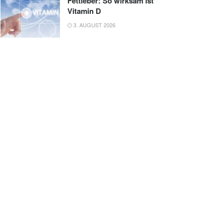
Fettleber: So wirksam ist
Vitamin D
3. AUGUST 2026