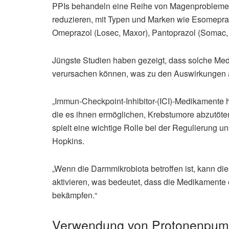
PPIs behandeln eine Reihe von Magenproblemen
reduzieren, mit Typen und Marken wie Esomeprazo
Omeprazol (Losec, Maxor), Pantoprazol (Somac, 
Jüngste Studien haben gezeigt, dass solche Me
verursachen können, was zu den Auswirkungen a
„Immun-Checkpoint-Inhibitor-(ICI)-Medikamente 
die es ihnen ermöglichen, Krebstumore abzutöten
spielt eine wichtige Rolle bei der Regulierung u
Hopkins.
„Wenn die Darmmikrobiota betroffen ist, kann di
aktivieren, was bedeutet, dass die Medikamente 
bekämpfen.“
Verwendung von Protonenpump