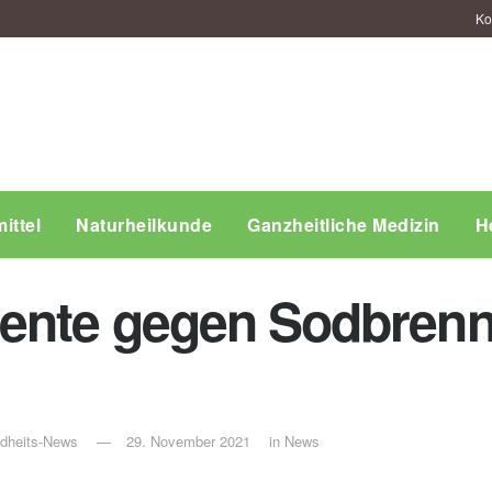
Ko
ittel
Naturheilkunde
Ganzheitliche Medizin
H
ente gegen Sodbrenn
ndheits-News
29. November 2021
in
News