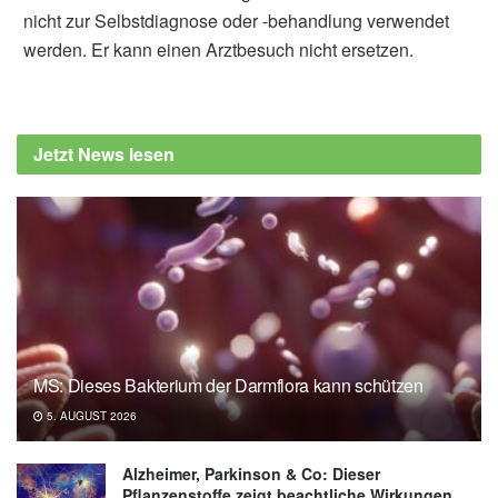
nicht zur Selbstdiagnose oder -behandlung verwendet
werden. Er kann einen Arztbesuch nicht ersetzen.
Alfred Domke
Dana-Farber Cancer Institute: New blood test
capable of detecting multiple types of cancer,
Jetzt News lesen
(Abruf: 29.09.2019),
Dana-Farber Cancer
Institute
MS: Dieses Bakterium der Darmflora kann schützen
5. AUGUST 2026
Alzheimer, Parkinson & Co: Dieser
Pflanzenstoffe zeigt beachtliche Wirkungen