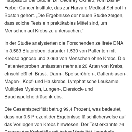
Farber Cancer Institute, das zur Harvard Medical School in
Boston gehört. „Die Ergebnisse der neuen Studie zeigen,
dass solche Tests ein praktikables Mittel sind, um
Menschen auf Krebs zu untersuchen.“
In der Studie analysierten die Forschenden zellfreie DNA
in 3.583 Blutproben, darunter 1.530 von Patienten mit
Krebsdiagnose und 2.053 von Menschen ohne Krebs. Die
Patientenproben umfassten mehr als 20 Arten von Krebs,
einschließlich Brust-, Darm-, Speiseröhren-, Gallenblasen-,
Magen-, Kopf- und Halskrebs, Lymphatische Leukämie,
Multiples Myelom, Lungen-, Eierstock- und
Bauchspeicheldrüsenkrebs.
Die Gesamtspezifität betrug 99,4 Prozent, was bedeutet,
dass nur 0,6 Prozent der Ergebnisse fälschlicherweise auf
das Vorliegen von Krebs hinwiesen. Der Test erkannte 76
Prozent der Krebsfälle mit hoher Mortalität. Innerhalb