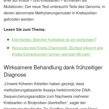
eher auf Krebs – und Krebsarten – schließen als
Mutationen. Der neue Test untersucht Teile des Genoms, in
denen abnormale Methylierungsmuster in Krebszellen
gefunden werden.
Lesen Sie zum Thema:
Darmkrebs: Welcher Krebstest ist am sichersten?
Revolutionäre Krebs-Diagnostik: Bluttest erkennt alle
Krebs-Erkrankungen binnen weniger Minuten
Wirksamere Behandlung dank frühzeitiger
Diagnose
„Unsere früheren Arbeiten haben gezeigt, dass
methylierungsbasierte Assays herkömmliche DNA-
Sequenzierungsansätze zum Nachweis mehrerer
Krebsarten in Blutproben übertreffen“, sagte der
Hauptautor der Studie, Dr. Geoffrey Oxnard, vom Dana-