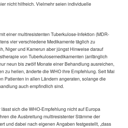
r nicht hilfreich. Vielmehr seien individuelle
t einer multiresistenten Tuberkulose-Infektion (MDR-
tens vier verschiedene Medikamente täglich zu
, Niger und Kamerun aber jüngst Hinweise darauf
nstherapie von Tuberkulosemedikamenten (anfänglich
nur neun bis zwölf Monate einer Behandlung ausreichen,
ten zu heilen, änderte die WHO ihre Empfehlung. Seit Mai
nen Patienten in allen Ländern angeraten, solange die
andlung auch empfindlich sind.
 lässt sich die WHO-Empfehlung nicht auf Europa
ahren die Ausbreitung multiresistenter Stämme der
rt und dabei nach eigenen Angaben festgestellt, „dass