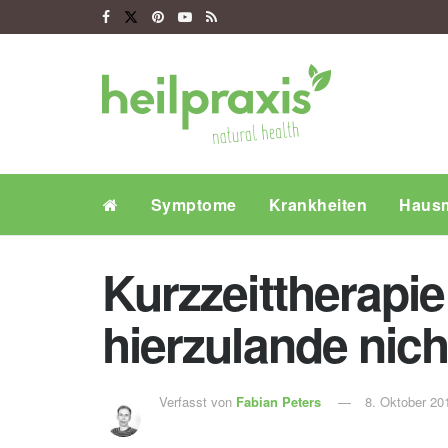
Symptome
Krankheiten
Hausm
Kurzzeittherapie
hierzulande nic
Verfasst von
Fabian Peters
8. Oktober 20