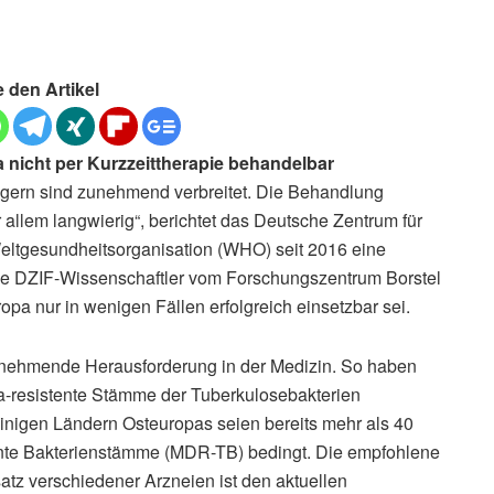
e den Artikel
a nicht per Kurzzeittherapie behandelbar
regern sind zunehmend verbreitet. Die Behandlung
r allem langwierig“, berichtet das Deutsche Zentrum für
Weltgesundheitsorganisation (WHO) seit 2016 eine
 die DZIF-Wissenschaftler vom Forschungszentrum Borstel
opa nur in wenigen Fällen erfolgreich einsetzbar sei.
zunehmende Herausforderung in der Medizin. So haben
ka-resistente Stämme der Tuberkulosebakterien
 einigen Ländern Osteuropas seien bereits mehr als 40
stente Bakterienstämme (MDR-TB) bedingt. Die empfohlene
tz verschiedener Arzneien ist den aktuellen