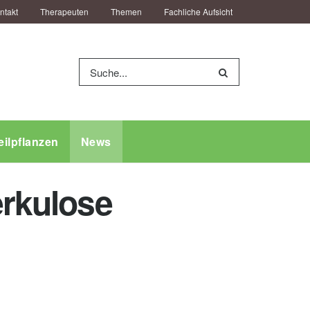
ntakt
Therapeuten
Themen
Fachliche Aufsicht
eilpflanzen
News
erkulose