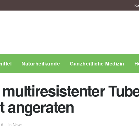
Ko
ittel
Naturheilkunde
Ganzheitliche Medizin
H
 multiresistenter Tub
ht angeraten
16
in
News