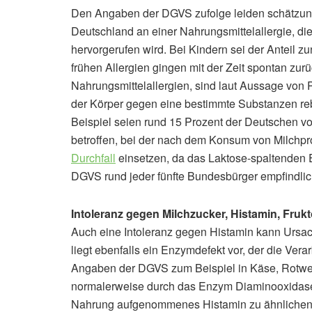
Den Angaben der DGVS zufolge leiden schätzung
Deutschland an einer Nahrungsmittelallergie, d
hervorgerufen wird. Bei Kindern sei der Anteil zu
frühen Allergien gingen mit der Zeit spontan zur
Nahrungsmittelallergien, sind laut Aussage von P
der Körper gegen eine bestimmte Substanzen re
Beispiel seien rund 15 Prozent der Deutschen v
betroffen, bei der nach dem Konsum von Milchp
Durchfall
einsetzen, da das Laktose-spaltenden E
DGVS rund jeder fünfte Bundesbürger empfindlic
Intoleranz gegen Milchzucker, Histamin, Fruk
Auch eine Intoleranz gegen Histamin kann Ursa
liegt ebenfalls ein Enzymdefekt vor, der die Vera
Angaben der DGVS zum Beispiel in Käse, Rotwein
normalerweise durch das Enzym Diaminooxidase 
Nahrung aufgenommenes Histamin zu ähnlichen 