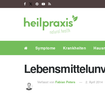
Symptome
Krankheiten
Hausm
Lebensmittelunve
Verfasst von
Fabian Peters
2. April 2014