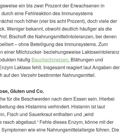
sweise ein bis zwei Prozent der Erwachsenen in
ie durch eine Fehlreaktion des Immunsystems
nächst noch höher (vier bis acht Prozent), doch viele der
ück. Weniger bekannt, obwohl deutlich häufiger als die
rof. Bischoff die Nahrungsmittelintoleranzen, bei denen
belliert – ohne Beteiligung des Immunsystems. Zum
on einer Milchzucker- beziehungsweise Laktoseintoleranz
rodukten häufig
Bauchschmerzen
, Blähungen und
nzym Laktase fehlt. Insgesamt reagiert laut Angaben der
h auf den Verzehr bestimmter Nahrungsmittel.
tose, Gluten und Co.
che für die Beschwerden nach dem Essen sein. Hierbei
rbeitung des Histamins verhindert. Histamin ist laut
, Fisch und Sauerkraut enthalten und „wird
rasch abgebaut.“ Fehle dieses Enzym, könne mit der
Symptomen wie eine Nahrungsmittelallergie führen. Die