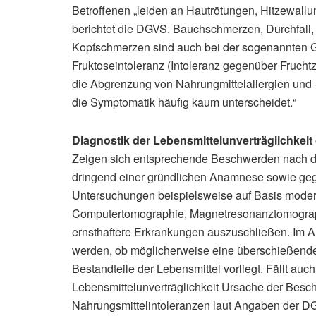
Betroffenen „leiden an Hautrötungen, Hitzewall
berichtet die DGVS. Bauchschmerzen, Durchfall
Kopfschmerzen sind auch bei der sogenannten Glu
Fruktoseintoleranz (Intoleranz gegenüber Fruchtz
die Abgrenzung von Nahrungmittelallergien und -i
die Symptomatik häufig kaum unterscheidet.“
Diagnostik der Lebensmittelunverträglichkeit 
Zeigen sich entsprechende Beschwerden nach d
dringend einer gründlichen Anamnese sowie gege
Untersuchungen beispielsweise auf Basis modern
Computertomographie, Magnetresonanztomograph
ernsthaftere Erkrankungen auszuschließen. Im An
werden, ob möglicherweise eine überschießend
Bestandteile der Lebensmittel vorliegt. Fällt auc
Lebensmittelunverträglichkeit Ursache der Beschw
Nahrungsmittelintoleranzen laut Angaben der DG