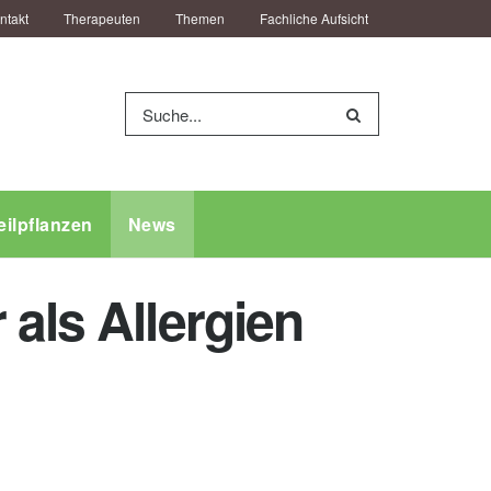
ntakt
Therapeuten
Themen
Fachliche Aufsicht
eilpflanzen
News
als Allergien