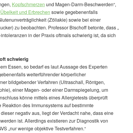
ungen,
Kopfschmerzen
und Magen-Darm-Beschwerden“,
,
Übelkeit und Erbrechen
sowie gegebenenfalls
tenunverträglichkeit (Zöliakie) sowie bei einer
ucker) zu beobachten. Professor Bischoff betonte, dass „
ntoleranzen in der Praxis oftmals schwierig ist, da sich
oft schwierig
em Essen, so bedarf es laut Aussage des Experten
benenfalls weiterführender körperlicher
er bildgebender Verfahren (Ultraschall, Röntgen,
ie), einer Magen- oder einer Darmspiegelung, um
schluss könne mittels eines Allergietests überprüft
e Reaktion des Immunsystems auf bestimmte
h dieser negativ aus, liegt der Verdacht nahe, dass eine
erden ist. Allerdings existieren zur Diagnostik von
VS „nur wenige objektive Testverfahren.“