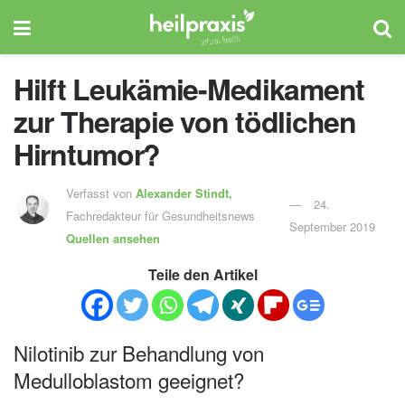
Hilft Leukämie-Medikament
zur Therapie von tödlichen
Hirntumor?
Verfasst von
Alexander Stindt,
24.
Fachredakteur für Gesundheitsnews
September 2019
Quellen ansehen
Teile den Artikel
Nilotinib zur Behandlung von
Medulloblastom geeignet?