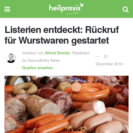
Listerien entdeckt: Rückruf
für Wurstwaren gestartet
Verfasst von
Alfred Domke,
Redakteur
21.
für Gesundheits-News
Dezember 2019
Quellen ansehen