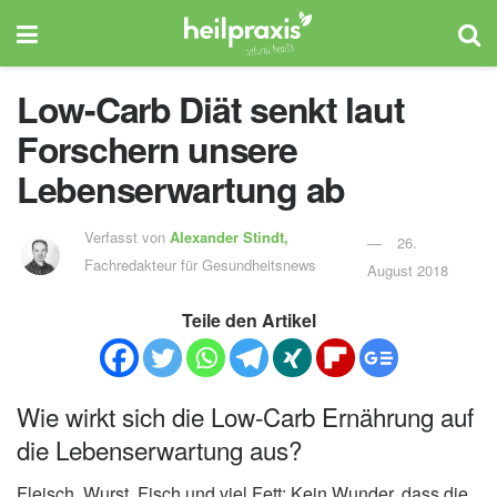
Low-Carb Diät senkt laut
Forschern unsere
Lebenserwartung ab
Verfasst von
Alexander Stindt,
26.
Fachredakteur für Gesundheitsnews
August 2018
Teile den Artikel
Wie wirkt sich die Low-Carb Ernährung auf
die Lebenserwartung aus?
Fleisch, Wurst, Fisch und viel Fett: Kein Wunder, dass die