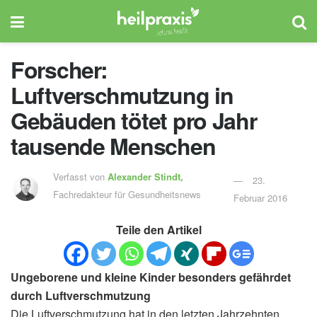
Forscher:
Luftverschmutzung in
Gebäuden tötet pro Jahr
tausende Menschen
Verfasst von
Alexander Stindt,
23.
Fachredakteur für Gesundheitsnews
Februar 2016
Teile den Artikel
Ungeborene und kleine Kinder besonders gefährdet
durch Luftverschmutzung
Die Luftverschmutzung hat in den letzten Jahrzehnten