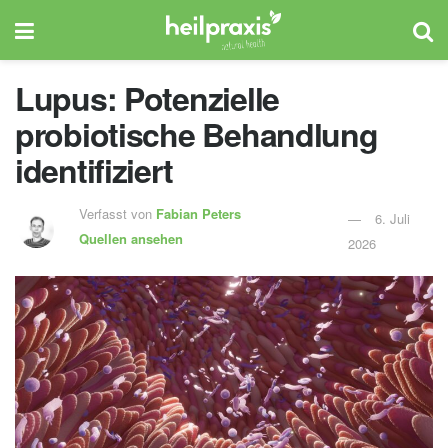
Lupus: Potenzielle
probiotische Behandlung
identifiziert
Verfasst von
Fabian Peters
6. Juli
Quellen ansehen
2026