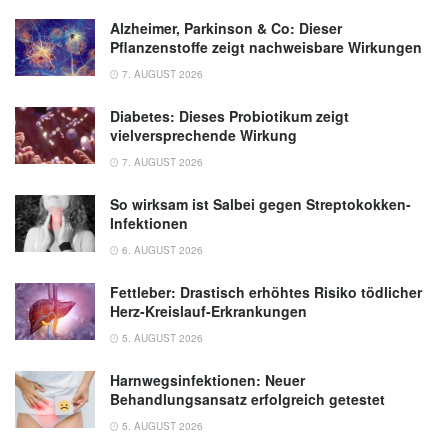
Antonio identifies the first potential probiotic
Alzheimer, Parkinson & Co: Dieser
treatment for lupus (veröffentlicht
Pflanzenstoffe zeigt nachweisbare Wirkungen
25.06.2026),
eurekalert.org
7. AUGUST 2026
Diabetes: Dieses Probiotikum zeigt
vielversprechende Wirkung
7. AUGUST 2026
So wirksam ist Salbei gegen Streptokokken-
Infektionen
6. AUGUST 2026
Fettleber: Drastisch erhöhtes Risiko tödlicher
Herz-Kreislauf-Erkrankungen
5. AUGUST 2026
Harnwegsinfektionen: Neuer
Behandlungsansatz erfolgreich getestet
5. AUGUST 2026