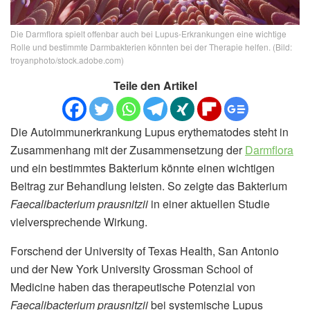
Die Darmflora spielt offenbar auch bei Lupus-Erkrankungen eine wichtige
Rolle und bestimmte Darmbakterien könnten bei der Therapie helfen. (Bild:
troyanphoto/stock.adobe.com)
Teile den Artikel
Die Autoimmunerkrankung Lupus erythematodes steht in
Zusammenhang mit der Zusammensetzung der
Darmflora
und ein bestimmtes Bakterium könnte einen wichtigen
Beitrag zur Behandlung leisten. So zeigte das Bakterium
Faecalibacterium prausnitzii
in einer aktuellen Studie
vielversprechende Wirkung.
Forschend der University of Texas Health, San Antonio
und der New York University Grossman School of
Medicine haben das therapeutische Potenzial von
Faecalibacterium prausnitzii
bei systemische Lupus