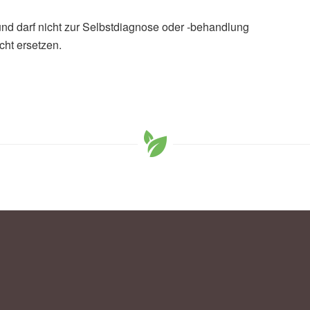
und darf nicht zur Selbstdiagnose oder -behandlung
cht ersetzen.
dt, S. Goya Wannamethee: Prospective association of
et of cardiometabolic multimorbidity in a UK-based
ournal of Nutrition (veröffentlicht 17.10.2024),
Journal of
inghui Xiang, Wenqi Liu, et al. : Association of coffee
ltimorbidity: A prospective cohort study in the UK
and Cardiovascular Diseases (veröffentlicht 08.08.2024),
scular Diseases