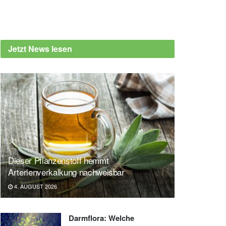
Jetzt News lesen
Dieser Pflanzenstoff hemmt
Arterienverkalkung nachweisbar
4. AUGUST 2026
Darmflora: Welche