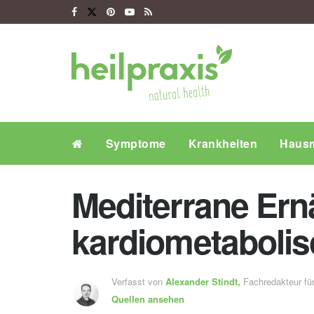
Symptome
Krankheiten
Hausm
Mediterrane Ern
kardiometabolis
Verfasst von
Alexander Stindt,
Fachredakteur f
Quellen ansehen