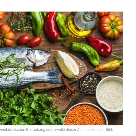
iometabolischen Erkrankung eine zweite dieser Art hinzukommt. (Bild: