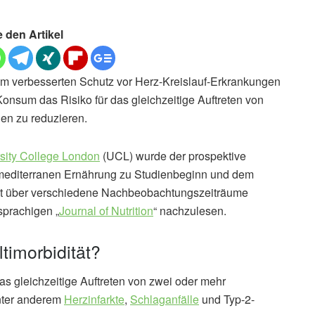
e den Artikel
inem verbesserten Schutz vor Herz-Kreislauf-Erkrankungen
Konsum das Risiko für das gleichzeitige Auftreten von
en zu reduzieren.
sity College London
(UCL) wurde der prospektive
editerranen Ernährung zu Studienbeginn und dem
tät über verschiedene Nachbeobachtungszeiträume
sprachigen „
Journal of Nutrition
“ nachzulesen.
timorbidität?
as gleichzeitige Auftreten von zwei oder mehr
nter anderem
Herzinfarkte
,
Schlaganfälle
und Typ-2-