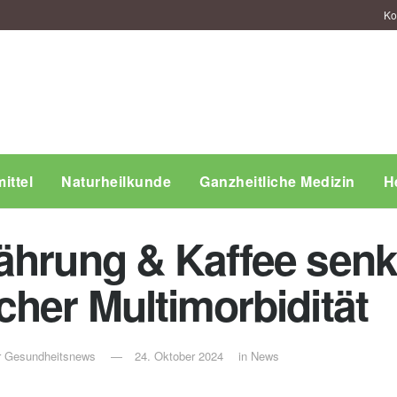
Ko
ittel
Naturheilkunde
Ganzheitliche Medizin
H
ährung & Kaffee senk
cher Multimorbidität
ür Gesundheitsnews
24. Oktober 2024
in
News