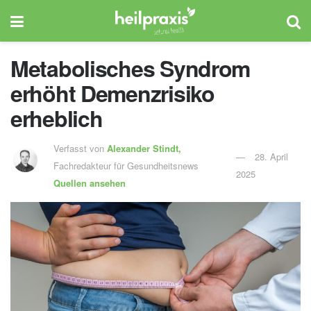
Metabolisches Syndrom
erhöht Demenzrisiko
erheblich
Verfasst von
Alexander Stindt,
28. April
Fachredakteur für Gesundheitsnews
2025
Quellen ansehen