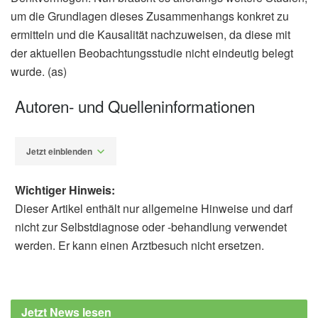
um die Grundlagen dieses Zusammenhangs konkret zu
ermitteln und die Kausalität nachzuweisen, da diese mit
der aktuellen Beobachtungsstudie nicht eindeutig belegt
wurde. (as)
Autoren- und Quelleninformationen
Jetzt einblenden
Wichtiger Hinweis:
Dieser Artikel enthält nur allgemeine Hinweise und darf
nicht zur Selbstdiagnose oder -behandlung verwendet
werden. Er kann einen Arztbesuch nicht ersetzen.
Alexander Stindt
Jeong-Yoon Lee, Kyungdo Han, Jonguk Kim,
Jae-Sung Lim, Dae Young Cheon, et al.:
Jetzt News lesen
Association Between Metabolic Syndrome