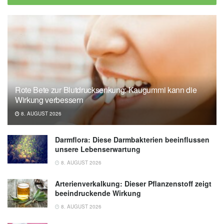
and Young-Onset Dementia; in: Neurology
(veröffentlicht 23.04.2025),
Neurology
American Academy of Neurology: Metabolic
syndrome linked to increased risk of young-
onset dementia (veröffentlicht 23.04.2025),
American Academy of Neurology
Rote Bete zur Blutdrucksenkung: Kaugummi kann die
Wirkung verbessern
8. AUGUST 2026
Darmflora: Diese Darmbakterien beeinflussen
unsere Lebenserwartung
8. AUGUST 2026
Arterienverkalkung: Dieser Pflanzenstoff zeigt
beeindruckende Wirkung
8. AUGUST 2026