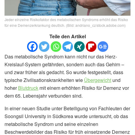
Jeder einzelne Risikofaktor des metabolischen Syndroms erhöht das Risiko
für eine Demenzerkrankung deutlich. (Bild: andriano_cz/stock.adobe.com)
Teile den Artikel
Das metabolische Syndrom kann nicht nur das Herz-
Kreislauf-System gefährden, sondern auch das Gehirn –
und zwar früher als gedacht. So wurde festgestellt, dass
typische Zivilisationskrankheiten wie
Übergewicht
und
hoher
Blutdruck
mit einem erhöhten Risiko für Demenz vor
dem 65. Lebensjahr verbunden sind.
In einer neuen Studie unter Beteiligung von Fachleuten der
Soongsil University in Südkorea wurde untersucht, ob das
metabolische Syndrom und seine einzelnen
Beschwerdebilder das Risiko für früh einsetzende Demenz