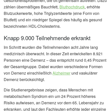
Gesundheitsproblemen, die oft gemeinsam auftreten. Dazu
zählen übermäßiges Bauchfett,
Bluthochdruck
, erhöhte
Blutzuckerwerte, hohe Triglyzeridwerte (eine Form von
Blutfett) und ein niedriger Spiegel des häufig als gesund
bezeichneten HDL-Cholesterins.
Knapp 9.000 Teilnehmende erkrankt
Im Schnitt wurden die Teilnehmenden acht Jahre lang
medizinisch überwacht. In dieser Zeit entwickelten 8.921
Personen eine Demenz – das entspricht rund 0,45 Prozent
der Gesamtgruppe. Dabei wurden verschiedene Formen
von Demenz einschließlich
Alzheimer
und vaskulärer
Demenz berücksichtigt.
Die Studienergebnisse zeigen, dass Menschen mit
metabolischem Syndrom ein um 24 Prozent höheres
Risiko aufwiesen, an Demenz vor dem 65. Lebensjahr zu
erkranken, und laut den Fachleuten erhöhte jeder einzelne