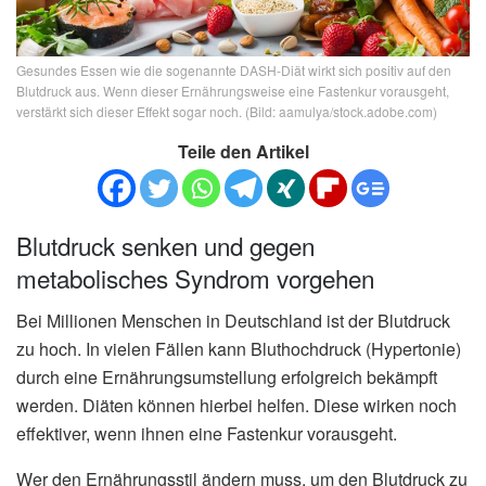
Gesundes Essen wie die sogenannte DASH-Diät wirkt sich positiv auf den
Blutdruck aus. Wenn dieser Ernährungsweise eine Fastenkur vorausgeht,
verstärkt sich dieser Effekt sogar noch. (Bild: aamulya/stock.adobe.com)
Teile den Artikel
Blutdruck senken und gegen
metabolisches Syndrom vorgehen
Bei Millionen Menschen in Deutschland ist der Blutdruck
zu hoch. In vielen Fällen kann Bluthochdruck (Hypertonie)
durch eine Ernährungsumstellung erfolgreich bekämpft
werden. Diäten können hierbei helfen. Diese wirken noch
effektiver, wenn ihnen eine Fastenkur vorausgeht.
Wer den Ernährungsstil ändern muss, um den Blutdruck zu