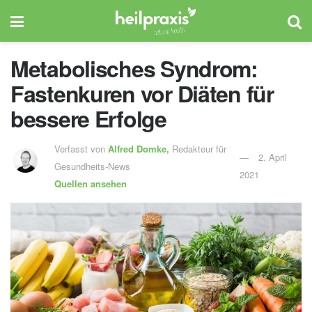
Metabolisches Syndrom:
Fastenkuren vor Diäten für
bessere Erfolge
Verfasst von
Alfred Domke,
Redakteur für
2. April
Gesundheits-News
2021
Quellen ansehen