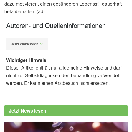
dazu motivieren, einen gesünderen Lebensstil dauerhaft
beizubehalten. (ad)
Autoren- und Quelleninformationen
Jetzt einblenden
Wichtiger Hinweis:
Dieser Artikel enthält nur allgemeine Hinweise und darf
nicht zur Selbstdiagnose oder -behandlung verwendet
werden. Er kann einen Arztbesuch nicht ersetzen.
Alfred Domke
Max-Delbrück-Centrum für Molekulare
Medizin in der Helmholtz-Gemeinschaft
Jetzt News lesen
(MDC): Fasten wirkt als Diät-Katalysator,
(Abruf: 30.03.2021),
Max-Delbrück-Centrum
für Molekulare Medizin in der Helmholtz-