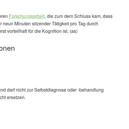
heren
Forschungsarbeit
, die zum dem Schluss kam, dass
 neun Minuten sitzender Tätigkeit pro Tag durch
t vorteilhaft für die Kognition ist. (as)
ionen
und darf nicht zur Selbstdiagnose oder -behandlung
cht ersetzen.
, Anton Deev, Carol A. Maher: Evaluation of the “15
lth and Wellbeing Program; in: Healthcare
are
t, Sebastien FM. Chastin, Barbara J. Jefferis, Goya