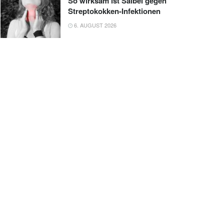
So wirksam ist Salbei gegen
Streptokokken-Infektionen
6. AUGUST 2026