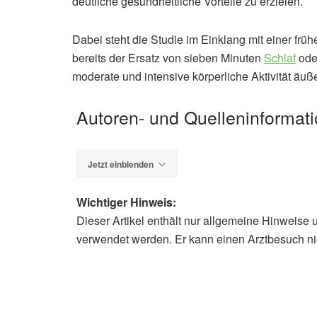
deutliche gesundheitliche Vorteile zu erzielen.
Dabei steht die Studie im Einklang mit einer frü
bereits der Ersatz von sieben Minuten
Schlaf
oder
moderate und intensive körperliche Aktivität äußers
Autoren- und Quelleninformat
Jetzt einblenden
Wichtiger Hinweis:
Dieser Artikel enthält nur allgemeine Hinweise 
Alexander Stindt
verwendet werden. Er kann einen Arztbesuch ni
Ben Singh, Ty Ferguson, Artem Deev
Minute Challenge”: A Workplace Hea
(veröffentlicht 24.06.2024),
Healthc
John J. Mitchell, Joanna M. Blodget