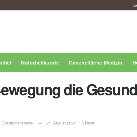
Ko
ittel
Naturheilkunde
Ganzheitliche Medizin
H
Bewegung die Gesundh
ür Gesundheitsnews
21. August 2024
in
News