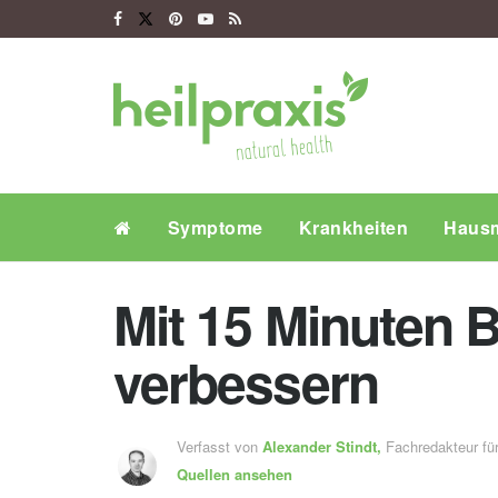
Symptome
Krankheiten
Hausm
Mit 15 Minuten 
verbessern
Verfasst von
Alexander Stindt,
Fachredakteur f
Quellen ansehen