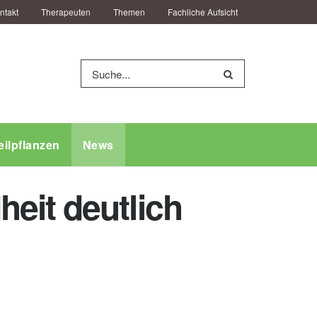
ntakt
Therapeuten
Themen
Fachliche Aufsicht
eilpflanzen
News
eit deutlich