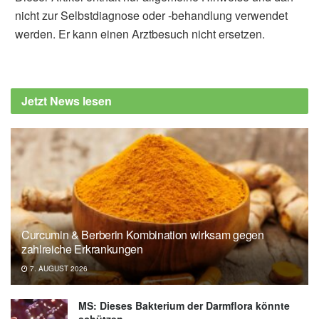
nicht zur Selbstdiagnose oder -behandlung verwendet
werden. Er kann einen Arztbesuch nicht ersetzen.
Diplom-Redakteur (FH) Volker Blasek
Universitätsklinikum Jena: COVID-19:
Hydrokortison senkt die Sterblichkeit
Jetzt News lesen
(veröffentlicht:: 03.09.2020),
uniklinikum-
jena.de
The Writing Committee for the REMAP-CAP
Investigators: Effect of Hydrocortisone on
Mortality and Organ Support in Patients With
Severe COVID-19; in: JAMA, 2020,
jamanetwork.com
Curcumin & Berberin Kombination wirksam gegen
zahlreiche Erkrankungen
7. AUGUST 2026
MS: Dieses Bakterium der Darmflora könnte
schützen