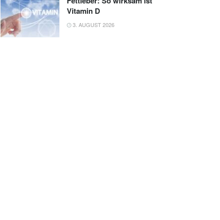
Fettleber: So wirksam ist
Vitamin D
3. AUGUST 2026