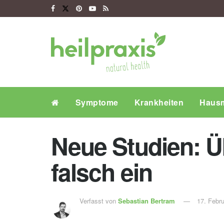
Symptome
Krankheiten
Hausm
Neue Studien: Ü
falsch ein
Verfasst von
Sebastian Bertram
17. Febr