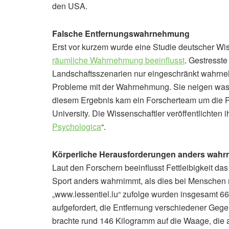
den USA.
Falsche Entfernungswahrnehmung
Erst vor kurzem wurde eine Studie deutscher Wiss
räumliche Wahrnehmung beeinflusst
. Gestress
Landschaftsszenarien nur eingeschränkt wahrn
Probleme mit der Wahrnehmung. Sie neigen was 
diesem Ergebnis kam ein Forscherteam um die Ps
University. Die Wissenschaftler veröffentlichten
Psychologica
“.
Körperliche Herausforderungen anders wah
Laut den Forschern beeinflusst Fettleibigkeit da
Sport anders wahrnimmt, als dies bei Menschen mi
„www.lessentiel.lu“ zufolge wurden insgesamt
aufgefordert, die Entfernung verschiedener Geg
brachte rund 146 Kilogramm auf die Waage, die