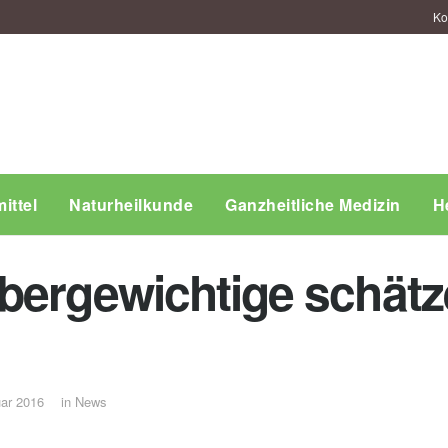
Ko
ittel
Naturheilkunde
Ganzheitliche Medizin
H
bergewichtige schät
uar 2016
in
News