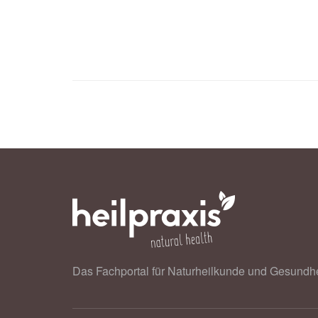
Dosis schützen (veröffentlicht: 14.0
Jerald Sadoff, Mathieu Le Gars, Geo
Trial of Ad26.COV2.S Covid-19 Vac
Johnson & Johnson: COVID-19 Vacci
New England Journal of Medicine (ve
Das Fachportal für Naturheilkunde und Gesundhe