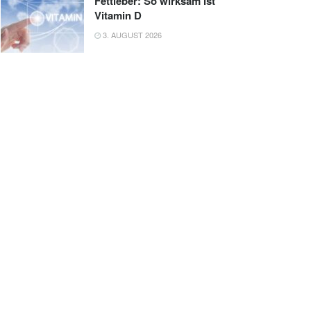
Fettleber: So wirksam ist
Vitamin D
3. AUGUST 2026