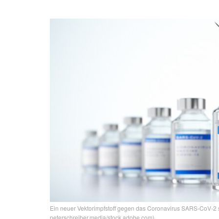
Ein neuer Vektorimpfstoff gegen das Coronavirus SARS-CoV-2 so
peterschreiber.media/stock.adobe.com)