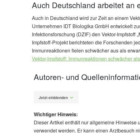
Auch Deutschland arbeitet an 
Auch in Deutschland wird zur Zeit an einem Vek
Unternehmen IDT Biologika GmbH entwickelt z
Infektionsforschung (DZIF) den Vektor-Impfsto
Impfstoff-Projekt berichteten die Forschenden j
Immunreaktionen fielen schwächer aus als erwarte
Vektor-Impfstoff: Immunreaktionen schwächer als
Autoren- und Quelleninformat
Jetzt einblenden
Wichtiger Hinweis:
Dieser Artikel enthält nur allgemeine Hinweise 
Diplom-Redakteur (FH) Volker Blas
verwendet werden. Er kann einen Arztbesuch ni
Deutsches Ärzteblatt: SARS-CoV-2: 