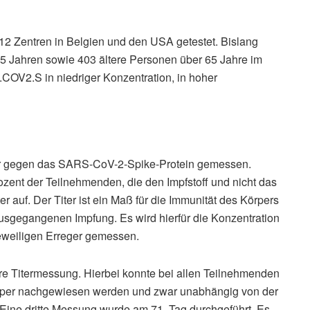
n 12 Zentren in Belgien und den USA getestet. Bislang
55 Jahren sowie 403 ältere Personen über 65 Jahre im
COV2.S in niedriger Konzentration, in hoher
per gegen das SARS-CoV-2-Spike-Protein gemessen.
ozent der Teilnehmenden, die den Impfstoff und nicht das
er auf. Der Titer ist ein Maß für die Immunität des Körpers
usgegangenen Impfung. Es wird hierfür die Konzentration
eweiligen Erreger gemessen.
tere Titermessung. Hierbei konnte bei allen Teilnehmenden
ikörper nachgewiesen werden und zwar unabhängig von der
 Eine dritte Messung wurde am 71. Tag durchgeführt. Es