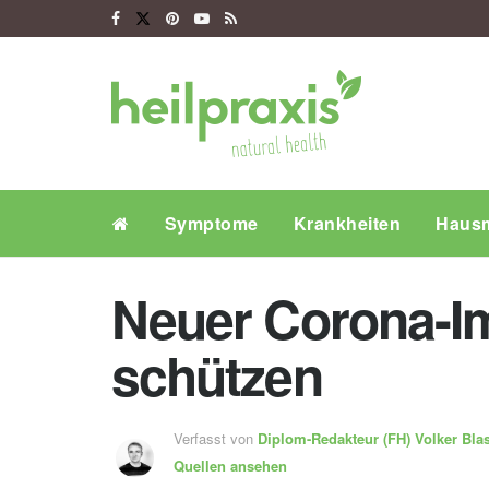
Symptome
Krankheiten
Hausm
Neuer Corona-Imp
schützen
Verfasst von
Diplom-Redakteur (FH)
Volker Bla
Quellen ansehen