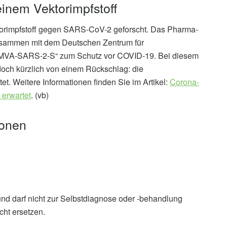
einem Vektorimpfstoff
torimpfstoff gegen SARS-CoV-2 geforscht. Das Pharma-
usammen mit dem Deutschen Zentrum für
ff „MVA-SARS-2-S“ zum Schutz vor COVID-19. Bei diesem
edoch kürzlich von einem Rückschlag: die
t. Weitere Informationen finden Sie im Artikel:
Corona-
 erwartet
. (vb)
ionen
und darf nicht zur Selbstdiagnose oder -behandlung
ek
cht ersetzen.
Impfstoff von Janssen könnte bereits nach der ersten