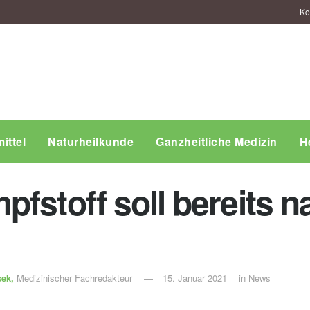
Ko
ittel
Naturheilkunde
Ganzheitliche Medizin
H
fstoff soll bereits n
sek,
Medizinischer Fachredakteur
15. Januar 2021
in
News