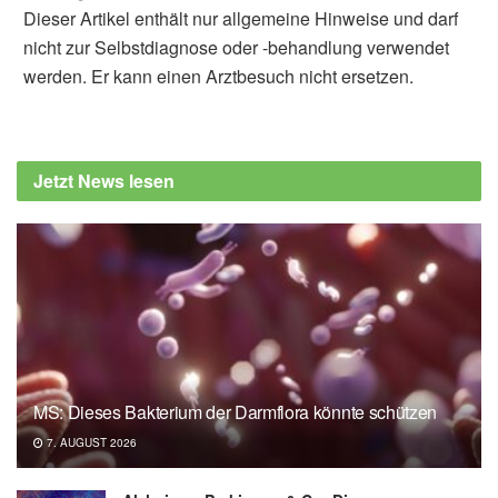
Dieser Artikel enthält nur allgemeine Hinweise und darf
nicht zur Selbstdiagnose oder -behandlung verwendet
werden. Er kann einen Arztbesuch nicht ersetzen.
Alfred Domke
Bundeszentrum für Ernährung (BZfE):
Olivenöl "nativ extra", (Abruf: 18.03.2020)
Jetzt News lesen
Lozano-Castellón, J.; Vallverdú-Queralt, A.;
Rinaldi de Alvarenga, J.F.; Illán, M.; Torrado-
Prat, X.; Lamuela-Raventós, R.M.: Domestic
Sautéing with EVOO: Change in the Phenolic
Profile; in: Antioxidants, (veröffentlicht:
16.01.2020),
Antioxidants
MS: Dieses Bakterium der Darmflora könnte schützen
7. AUGUST 2026