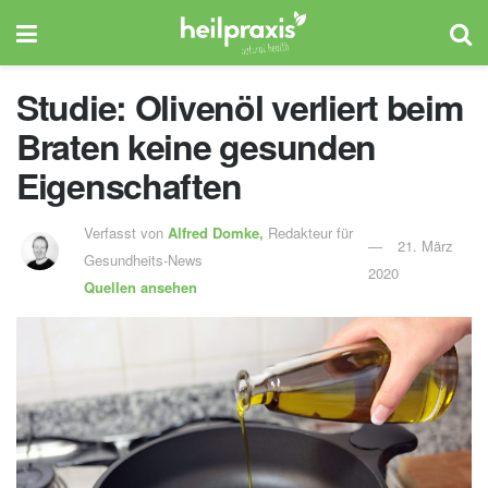
Studie: Olivenöl verliert beim
Braten keine gesunden
Eigenschaften
Verfasst von
Alfred Domke,
Redakteur für
21. März
Gesundheits-News
2020
Quellen ansehen