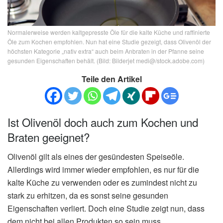
Normalerweise werden kaltgepresste Öle für die kalte Küche und raffinierte
Öle zum Kochen empfohlen. Nun hat eine Studie gezeigt, dass Olivenöl der
höchsten Kategorie „nativ extra“ auch beim Anbraten in der Pfanne seine
gesunden Eigenschaften behält. (Bild: Bilderjet medi@/stock.adobe.com)
Teile den Artikel
Ist Olivenöl doch auch zum Kochen und
Braten geeignet?
Olivenöl gilt als eines der gesündesten Speiseöle.
Allerdings wird immer wieder empfohlen, es nur für die
kalte Küche zu verwenden oder es zumindest nicht zu
stark zu erhitzen, da es sonst seine gesunden
Eigenschaften verliert. Doch eine Studie zeigt nun, dass
dem nicht bei allen Produkten so sein muss.