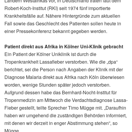
Ländern Westafrikas vor, in Deutschland traten laut dem
Robert-Koch-Institut (RKI) seit 1974 fünf importierte
Krankheitsfälle auf. Nähere Hintergründe zum aktuellen
Fall sowie das Geschlecht des Patienten sollen heute in
einer Pressekonferenz bekannt gegeben werden.
Patient direkt aus Afrika in Kölner Uni-Klinik gebracht
Ein Patient der Kölner Uniklinik ist durch die
Tropenkrankheit Lassafieber verstorben. Wie die „dpa“
berichtet, sei die Person nach Angaben der Klinik mit der
Diagnose Malaria direkt aus Afrika nach Köln überwiesen
worden, wenige Stunden später jedoch verstorben.
Aufgrund dessen habe das Bernhard-Nocht-Institut für
Tropenmedizin am Mittwoch die Verdachtsdiagnose Lassa-
Fieber gestellt, teilte Sprecher Timo Mügge mit. „Daraufhin
haben wir umgehend die zuständigen Behörden informiert,
mit denen wir derzeit in enger Abstimmung stehen”, so
Mügge.