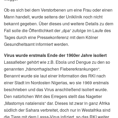
Ob es sich bei dem Verstorbenen um eine Frau oder einen
Mann handelt, wurde seitens der Uniklinik noch nicht
bekannt gegeben. Über dieses und weitere Details zu dem
Fall solle die Öffentlichkeit der „dpa“ zufolge im Laufe des
Tages durch eine Pressekonferenz mit dem Kölner
Gesundheitsamt informiert werden.
Virus wurde erstmals Ende der 1960er Jahre isoliert
Lassafieber gehört wie z.B. Ebola und Dengue zu den so
genannten „hämorrhagischen Fiebererkrankungen“.
Benannt wurde sie laut einer Information des RKI nach
einer Stadt im Nordosten Nigerias, wo sie 1969 erstmals
beschrieben und das Virus anschließend isoliert wurde.
Den natürlichen Wirt des Erregers stellt das Nagetier
„Mastomys natalensis“ dar. Dieses ist zwar in ganz Afrika
südlich der Sahara verbreitet, doch nur in Westafrika sind
die Tiere mit dem Lassa-Virus infiziert, so das RKI weiter.