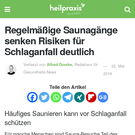
Regelmäßige Saunagänge
senken Risiken für
Schlaganfall deutlich
Verfasst von
Alfred Domke,
Redakteur für
22. Mai
Gesundheits-News
2018
Teile den Artikel
Häufiges Saunieren kann vor Schlaganfall
schützen
Für manche Menschen sind Sauna-Besuche Teil des