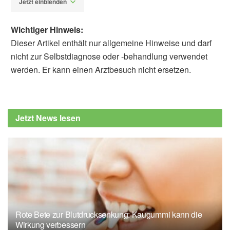
Jetzt einblenden
Wichtiger Hinweis:
Dieser Artikel enthält nur allgemeine Hinweise und darf
nicht zur Selbstdiagnose oder -behandlung verwendet
werden. Er kann einen Arztbesuch nicht ersetzen.
Alfred Domke
Cleveland Clinic: Urine Smell: What Does It
Mean?, (Abruf: 16.10.2022),
Cleveland Clinic
Jetzt News lesen
Rote Bete zur Blutdrucksenkung: Kaugummi kann die
Wirkung verbessern