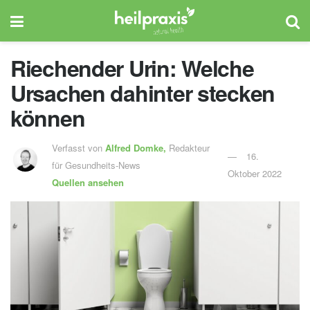
Riechender Urin: Welche
Ursachen dahinter stecken
können
Verfasst von
Alfred Domke,
Redakteur
16.
für Gesundheits-News
Oktober 2022
Quellen ansehen