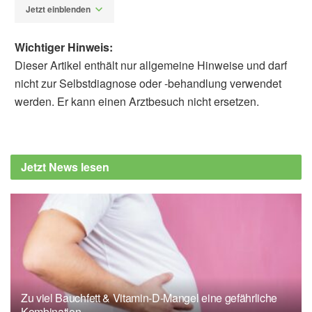
Jetzt einblenden
Wichtiger Hinweis:
Dieser Artikel enthält nur allgemeine Hinweise und darf
nicht zur Selbstdiagnose oder -behandlung verwendet
werden. Er kann einen Arztbesuch nicht ersetzen.
Diplom-Redakteur (FH) Volker Blasek
Bundesamt für Verbraucherschutz und
Lebensmittelsicherheit: Rückruf Geflügel
Jetzt News lesen
Köttbullar (veröffentlicht: 01.09.2022),
lebensmittelwarnung.de
Zu viel Bauchfett & Vitamin-D-Mangel eine gefährliche
Kombination