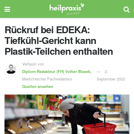
Rückruf bei EDEKA:
Tiefkühl-Gericht kann
Plastik-Teilchen enthalten
Verfasst von
Diplom-Redakteur (FH)
Volker Blasek,
2.
Medizinischer Fachredakteur
September 2022
Quellen ansehen