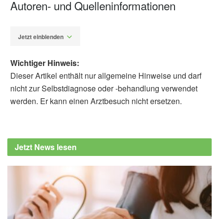
Autoren- und Quelleninformationen
Jetzt einblenden
Wichtiger Hinweis:
Dieser Artikel enthält nur allgemeine Hinweise und darf
nicht zur Selbstdiagnose oder -behandlung verwendet
werden. Er kann einen Arztbesuch nicht ersetzen.
Alfred Domke
lebensmittelwarnung.de: Presseinformation:
Tante Fanny Frischteig GmbH informiert:
Jetzt News lesen
Öffentlicher Warenrückruf Backfertiger
Pizzateig mit Tomatensauce (600 Gramm),
(Abruf: 28.07.2020)