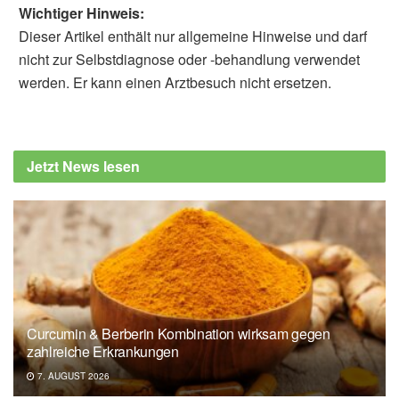
Wichtiger Hinweis:
Dieser Artikel enthält nur allgemeine Hinweise und darf
nicht zur Selbstdiagnose oder -behandlung verwendet
werden. Er kann einen Arztbesuch nicht ersetzen.
Alfred Domke
Agentur für Gesundheit und
Ernährungssicherheit: Produktwarnungen &
Jetzt News lesen
Rückrufe: 0,5 Liter PET Limonadenprodukte
der Marken Coca-Cola, Fanta, Sprite und
MezzoMix, (Abruf: 27.10.2024)
Curcumin & Berberin Kombination wirksam gegen
zahlreiche Erkrankungen
7. AUGUST 2026