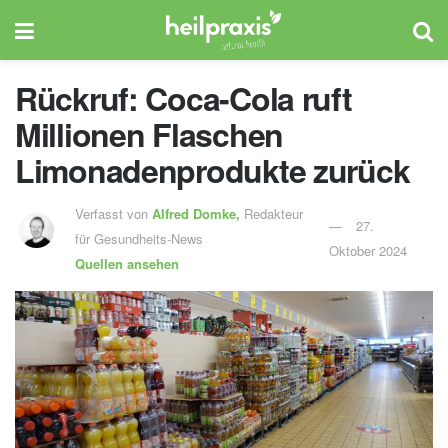
Rückruf: Coca-Cola ruft
Millionen Flaschen
Limonadenprodukte zurück
Verfasst von
Alfred Domke,
Redakteur
27.
für Gesundheits-News
Oktober 2024
Quellen ansehen