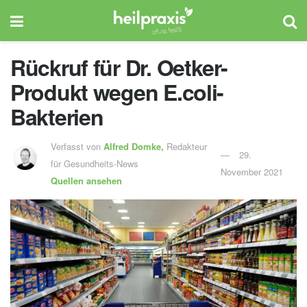
Rückruf für Dr. Oetker-
Produkt wegen E.coli-
Bakterien
Verfasst von
Alfred Domke,
Redakteur
29.
für Gesundheits-News
November 2021
Quellen ansehen