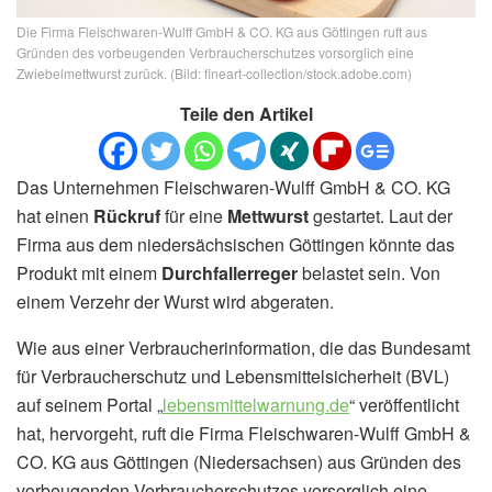
Die Firma Fleischwaren-Wulff GmbH & CO. KG aus Göttingen ruft aus
Gründen des vorbeugenden Verbraucherschutzes vorsorglich eine
Zwiebelmettwurst zurück. (Bild: fineart-collection/stock.adobe.com)
Teile den Artikel
Das Unternehmen Fleischwaren-Wulff GmbH & CO. KG
hat einen
Rückruf
für eine
Mettwurst
gestartet. Laut der
Firma aus dem niedersächsischen Göttingen könnte das
Produkt mit einem
Durchfallerreger
belastet sein. Von
einem Verzehr der Wurst wird abgeraten.
Wie aus einer Verbraucherinformation, die das Bundesamt
für Verbraucherschutz und Lebensmittelsicherheit (BVL)
auf seinem Portal „
lebensmittelwarnung.de
“ veröffentlicht
hat, hervorgeht, ruft die Firma Fleischwaren-Wulff GmbH &
CO. KG aus Göttingen (Niedersachsen) aus Gründen des
vorbeugenden Verbraucherschutzes vorsorglich eine