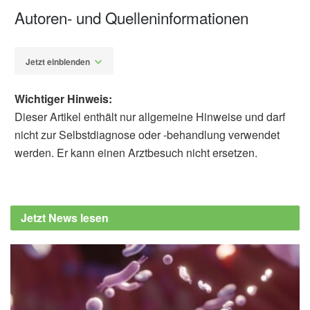
Autoren- und Quelleninformationen
Jetzt einblenden
Wichtiger Hinweis:
Dieser Artikel enthält nur allgemeine Hinweise und darf
nicht zur Selbstdiagnose oder -behandlung verwendet
werden. Er kann einen Arztbesuch nicht ersetzen.
Alfred Domke
Bayerisches Landesamt für Gesundheit und
Lebensmittelsicherheit: EHEC
Jetzt News lesen
(enterohämorrhagische Escherichia coli-
Bakterien), (Abruf: 22.07.2023),
www.lgl.bayern.de