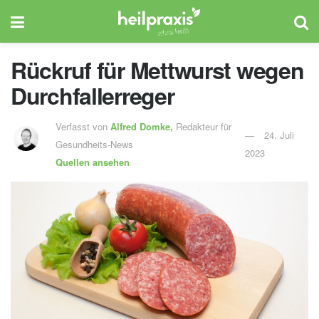
Rückruf für Mettwurst wegen
Durchfallerreger
Verfasst von
Alfred Domke,
Redakteur für
24. Juli
Gesundheits-News
2023
Quellen ansehen