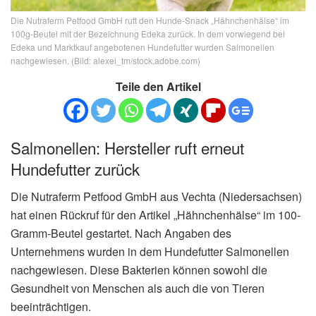
Die Nutraferm Petfood GmbH ruft den Hunde-Snack „Hähnchenhälse“ im
100g-Beutel mit der Bezeichnung Edeka zurück. In dem vorwiegend bei
Edeka und Marktkauf angebotenen Hundefutter wurden Salmonellen
nachgewiesen. (Bild: alexei_tm/stock.adobe.com)
Teile den Artikel
Salmonellen: Hersteller ruft erneut
Hundefutter zurück
Die Nutraferm Petfood GmbH aus Vechta (Niedersachsen)
hat einen Rückruf für den Artikel „Hähnchenhälse“ im 100-
Gramm-Beutel gestartet. Nach Angaben des
Unternehmens wurden in dem Hundefutter Salmonellen
nachgewiesen. Diese Bakterien können sowohl die
Gesundheit von Menschen als auch die von Tieren
beeinträchtigen.