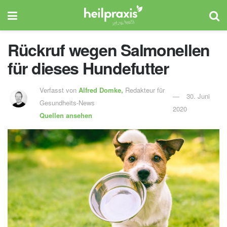
Rückruf wegen Salmonellen
für dieses Hundefutter
Verfasst von
Alfred Domke,
Redakteur für
30. Juni
Gesundheits-News
2020
Quellen ansehen