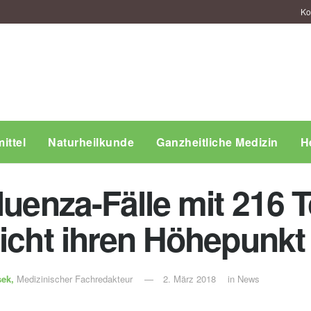
Ko
ittel
Naturheilkunde
Ganzheitliche Medizin
H
luenza-Fälle mit 216 
eicht ihren Höhepunkt
sek,
Medizinischer Fachredakteur
2. März 2018
in
News