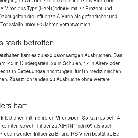
en vergangen Wochen stellen die Influenza B-Viren den
za A-Viren des Typs (H1N1)pdm09 mit 22 Prozent und
abei gelten die Influenza A-Viren als gefährlicher und
 Todesfälle unter 60 Jahren verantwortlich.
 stark betroffen
aufhalten kam es zu explosionsartigen Ausbrüchen. Das
, 45 in Kindergärten, 29 in Schulen, 17 in Alten- oder
echs in Betreuungseinrichtungen, fünf in medizinischen
en. Zusätzlich fanden 53 Ausbrüche ohne weitere
ers hart
 Infektionen mit mehreren Virentypen. So kam es bei 14
en konnten sowohl Influenza A(H1N1)pdm09 als auch
Proben wurden Influenza B- und RS-Viren bestätigt. Bei