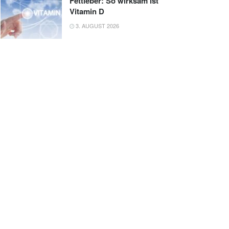
Fettleber: So wirksam ist
Vitamin D
3. AUGUST 2026