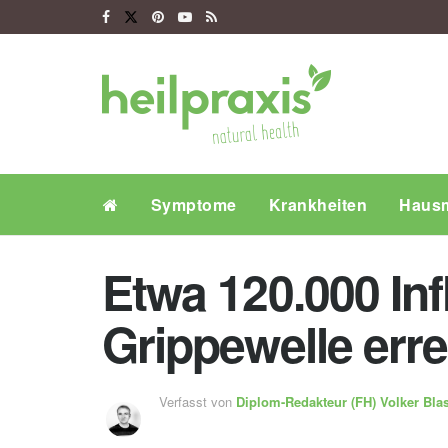
Symptome
Krankheiten
Hausm
Etwa 120.000 Inf
Grippewelle err
Verfasst von
Diplom-Redakteur (FH)
Volker Bla