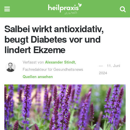
Salbei wirkt antioxidativ,
beugt Diabetes vor und
lindert Ekzeme
Verfasst von
Alexander Stindt,
11. Juni
Fachredakteur für Gesundheitsnews
2024
Quellen ansehen