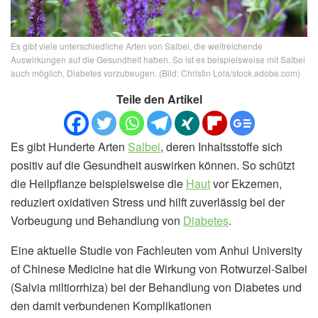
Es gibt viele unterschiedliche Arten von Salbei, die weitreichende
Auswirkungen auf die Gesundheit haben. So ist es beispielsweise mit Salbei
auch möglich, Diabetes vorzubeugen. (Bild: Christin Lola/stock.adobe.com)
Teile den Artikel
Es gibt Hunderte Arten
Salbei
, deren Inhaltsstoffe sich
positiv auf die Gesundheit auswirken können. So schützt
die Heilpflanze beispielsweise die
Haut
vor Ekzemen,
reduziert oxidativen Stress und hilft zuverlässig bei der
Vorbeugung und Behandlung von
Diabetes
.
Eine aktuelle Studie von Fachleuten vom Anhui University
of Chinese Medicine hat die Wirkung von Rotwurzel-Salbei
(Salvia miltiorrhiza) bei der Behandlung von Diabetes und
den damit verbundenen Komplikationen