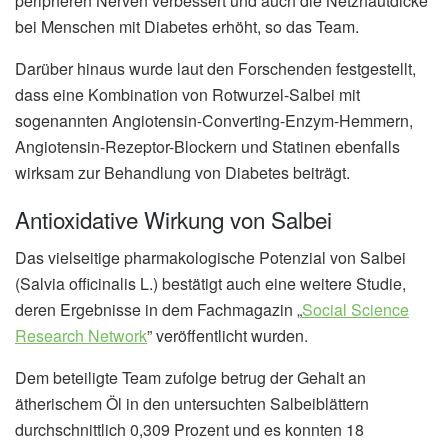
peripheren Nerven verbessert und auch die Netzhautdicke
bei Menschen mit Diabetes erhöht, so das Team.
Darüber hinaus wurde laut den Forschenden festgestellt,
dass eine Kombination von Rotwurzel-Salbei mit
sogenannten Angiotensin-Converting-Enzym-Hemmern,
Angiotensin-Rezeptor-Blockern und Statinen ebenfalls
wirksam zur Behandlung von Diabetes beiträgt.
Antioxidative Wirkung von Salbei
Das vielseitige pharmakologische Potenzial von Salbei
(Salvia officinalis L.) bestätigt auch eine weitere Studie,
deren Ergebnisse in dem Fachmagazin „
Social Science
Research Network
” veröffentlicht wurden.
Dem beteiligte Team zufolge betrug der Gehalt an
ätherischem Öl in den untersuchten Salbeiblättern
durchschnittlich 0,309 Prozent und es konnten 18