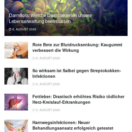
Darmflora: Welche Darmbakterien unsere
Lebenserwartung beeinflussen
6. AUGUST 2026
Rote Bete zur Blutdrucksenkung: Kaugummi
verbessert die Wirkung
6. AUGUST 2026
So wirksam ist Salbei gegen Streptokokken-
Infektionen
6. AUGUST 2026
Fettleber: Drastisch erhöhtes Risiko tödlicher
Herz-Kreislauf-Erkrankungen
5. AUGUST 2026
Harnwegsinfektionen: Neuer
Behandlungsansatz erfolgreich getestet